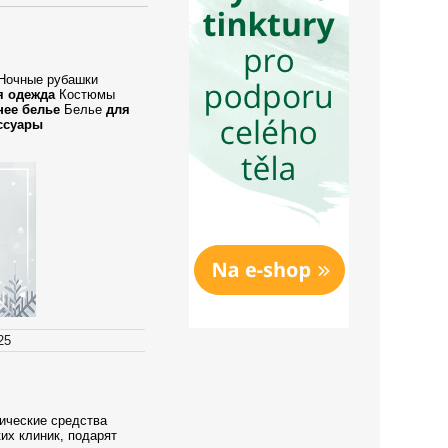
очные рубашки
я одежда
Костюмы
нее белье
Белье
для
ссуары
25
тические средства
их клиник, подарят