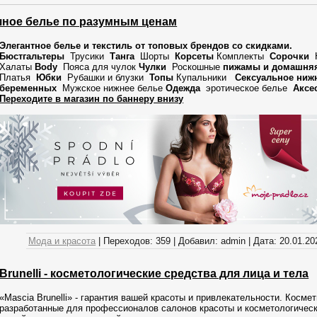
ное белье по разумным ценам
Элегантное белье и текстиль от топовых брендов со скидками.
Бюстгальтеры
Трусики
Танга
Шорты
Корсеты
Комплекты
Сорочки
Н
Халаты
Body
Пояса для чулок
Чулки
Роскошные
пижамы и домашня
Платья
Юбки
Рубашки и блузки
Топы
Купальники
Сексуальное ниж
беременных
Мужское нижнее белье
Одежда
эротическое белье
Аксе
Переходите в магазин по баннеру внизу
Мода и красота
|
Переходов:
359
|
Добавил:
admin
|
Дата:
20.01.20
Brunelli - косметологические средства для лица и тела
«Mascia Brunelli» - гарантия вашей красоты и привлекательности. Косме
разработанные для профессионалов салонов красоты и косметологическ