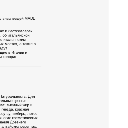
нальных вещей MADE
ах и бестселлерах
, об итальянской
 с итальянским
ых местах, а также о
едут
ущие в Италии и
 колорит.
 Натуральность: Для
ральные ценные
тва: змеиный жир и
 гнезда, красная
оу ву, имбирь, лотос
 многих косметических
нания Древнего
 алтайских рецептах,