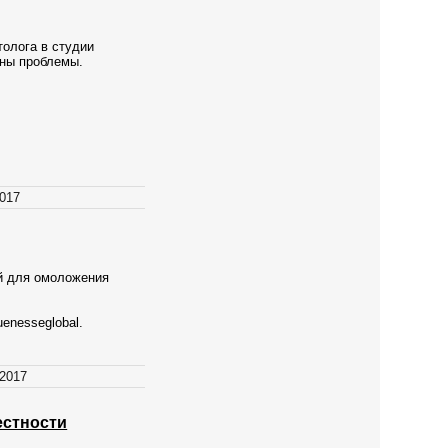
толога в студии
ены проблемы.
2017
й для омоложения
enesseglobal.
.2017
естности