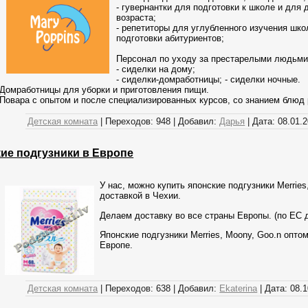
- гувернантки для подготовки к школе и для
возраста;
- репетиторы для углубленного изучения шк
подготовки абитуриентов;
Персонал по уходу за престарелыми людьми
- сиделки на дому;
- сиделки-домработницы; - сиделки ночные.
Домработницы для уборки и приготовления пищи.
Повара с опытом и после специализированных курсов, со знанием блюд
Детская комната
|
Переходов:
948
|
Добавил:
Дарья
|
Дата:
08.01.
ие подгузники в Европе
У нас, можно купить японские подгузники Merries
доставкой в Чехии.
Делаем доставку во все страны Европы. (по ЕС д
Японские подгузники Merries, Moony, Goo.n оптом
Европе.
Детская комната
|
Переходов:
638
|
Добавил:
Ekaterina
|
Дата:
08.1