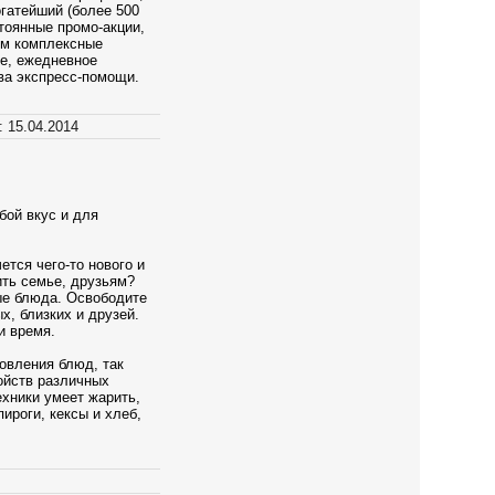
гатейший (более 500
тоянные промо-акции,
ем комплексные
ие, ежедневное
тва экспресс-помощи.
:
15.04.2014
бой вкус и для
тся чего-то нового и
ить семье, друзьям?
ые блюда. Освободите
х, близких и друзей.
и время.
овления блюд, так
ойств различных
ехники умеет жарить,
пироги, кексы и хлеб,