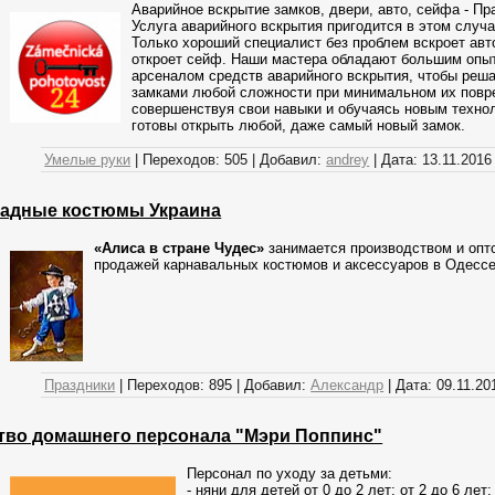
Аварийное вскрытие замков, двери, авто, сейфа - Пра
Услуга аварийного вскрытия пригодится в этом случае
Только хороший специалист без проблем вскроет авто
откроет сейф. Наши мастера обладают большим опы
арсеналом средств аварийного вскрытия, чтобы реш
замками любой сложности при минимальном их повр
совершенствуя свои навыки и обучаясь новым технол
готовы открыть любой, даже самый новый замок.
Умелые руки
|
Переходов:
505
|
Добавил:
andrey
|
Дата:
13.11.2016
адные костюмы Украина
«Алиса в стране Чудес»
занимается производством и опто
продажей карнавальных костюмов и аксессуаров в Одессе 
Праздники
|
Переходов:
895
|
Добавил:
Александр
|
Дата:
09.11.20
тво домашнего персонала "Мэри Поппинс"
Персонал по уходу за детьми:
- няни для детей от 0 до 2 лет; от 2 до 6 лет;