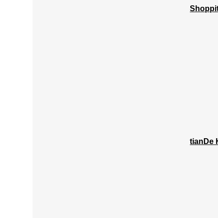
Shoppit
tianDe