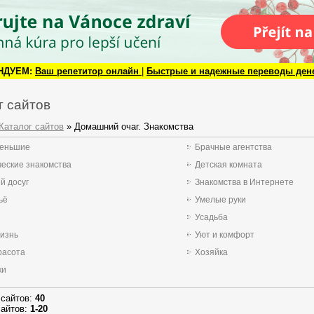
НДУЕМ:
Ваш репетитор онлайн
|
Быстрые и надежные переводы ден
г сайтов
Каталог сайтов
» Домашний очаг. Знакомства
меньшие
Брачные агентства
еские знакомства
Детская комната
й досуг
Знакомства в Интернете
ьё
Умелые руки
Усадьба
изнь
Уют и комфорт
расота
Хозяйка
ки
 сайтов
:
40
сайтов
:
1-20