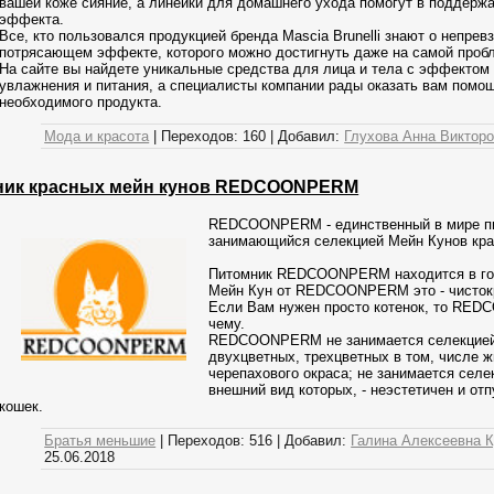
вашей коже сияние, а линейки для домашнего ухода помогут в поддерж
эффекта.
Все, кто пользовался продукцией бренда Mascia Brunelli знают о непрев
потрясающем эффекте, которого можно достигнуть даже на самой проб
На сайте вы найдете уникальные средства для лица и тела с эффектом
увлажнения и питания, а специалисты компании рады оказать вам помо
необходимого продукта.
Мода и красота
|
Переходов:
160
|
Добавил:
Глухова Анна Виктор
ник красных мейн кунов REDCOONPERM
REDCOONPERM - единственный в мире пи
занимающийся селекцией Мейн Кунов кра
Питомник REDCOONPERM находится в го
Мейн Кун от REDCOONPERM это - чисток
Если Вам нужен просто котенок, то RE
чему.
REDCOONPERM не занимается селекцией
двухцветных, трехцветных в том, числе 
черепахового окраса; не занимается селе
внешний вид которых, - неэстетичен и от
кошек.
Братья меньшие
|
Переходов:
516
|
Добавил:
Галина Алексеевна 
25.06.2018