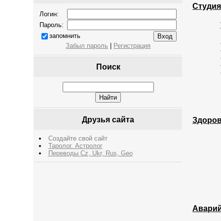
Студия
Логин:
Пароль:
запомнить
Забыл пароль
|
Регистрация
Поиск
Друзья сайта
Здоров
Создайте свой сайт
Таролог. Астролог
Переводы Cz, Ukr, Rus, Geo
Аварий