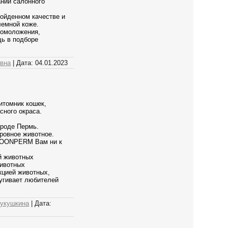
ании салонного
зойденном качестве и
лемной коже.
 омоложения,
щь в подборе
овна
|
Дата:
04.01.2023
томник кошек,
сного окраса.
роде Пермь.
ровное животное.
DCOONPERM Вам ни к
 животных
животных
кцией животных,
пугивает любителей
Кукушкина
|
Дата: