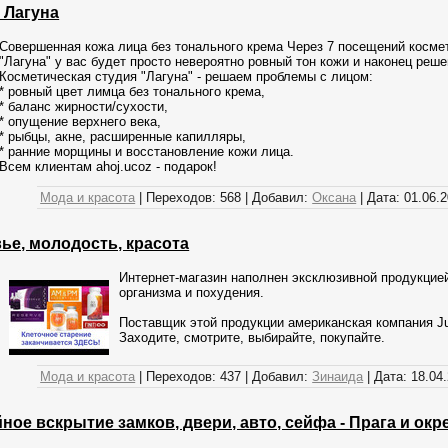
 Лагуна
Совершенная кожа лица без тонального крема Через 7 посещений косме
"Лагуна" у вас будет просто невероятно ровный тон кожи и наконец реш
Косметическая студия "Лагуна" - решаем проблемы с лицом:
* ровный цвет лимца без тонального крема,
* баланс жирности/сухости,
* опущение верхнего века,
* рыбцы, акне, расширенные капилляры,
* ранние морщины и восстановление кожи лица.
Всем клиентам ahoj.ucoz - подарок!
Мода и красота
|
Переходов:
568
|
Добавил:
Оксана
|
Дата:
01.06.
ье, молодость, красота
Интернет-магазин наполнен эксклюзивной продукцие
организма и похудения.
Поставщик этой продукции американская компания Ju
Заходите, смотрите, выбирайте, покупайте.
Мода и красота
|
Переходов:
437
|
Добавил:
Зинаида
|
Дата:
18.04
ное вскрытие замков, двери, авто, сейфа - Прага и окр