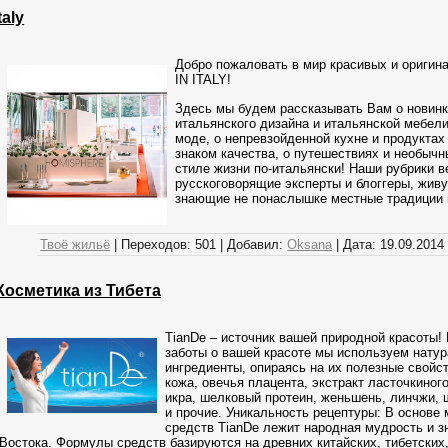
aly
Добро пожаловать в мир красивых и ориги
IN ITALY!
Здесь мы будем рассказывать Вам о новинк
итальянского дизайна и итальянской мебели
моде, о непревзойденной кухне и продуктах
знаком качества, о путешествиях и необычн
стиле жизни по-итальянски! Наши рубрики в
русскоговорящие эксперты и блоггеры, жив
знающие не понаслышке местные традиции и
Твоё жильё
|
Переходов:
501
|
Добавил:
Oksana
|
Дата:
19.09.2014
 Косметика из Тибета
TianDe – источник вашей природной красоты!
заботы о вашей красоте мы используем нату
ингредиенты, опираясь на их полезные свойс
кожа, овечья плацента, экстракт ласточкиного
икра, шелковый протеин, женьшень, линчжи, ш
и прочие. Уникальность рецептуры: В основе
средств TianDe лежит народная мудрость и з
Востока. Формулы средств базируются на древних китайских, тибетских,