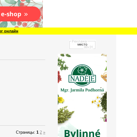
ег онлайн
Страницы
:
1
2
»