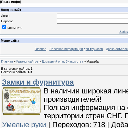
[
Прага инфо
]
Вход на сайт
Логин:
Пароль:
запомнить
Забыл
Меню сайта
Главная
Полезная информация для туристов
Доска объявле
Главная
»
Каталог сайтов
»
Домашний очаг. Знакомства
» Усадьба
В категории сайтов
:
3
Показано сайтов
:
1-3
Замки и фурнитура
В наличии широкая лин
производителей!
Полная информация на 
территории стран СНГ. 
Умелые руки
|
Переходов:
718
|
Доба