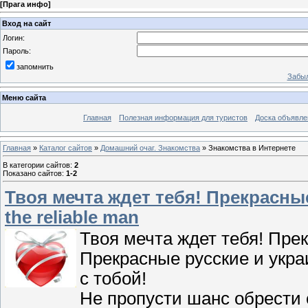
[
Прага инфо
]
Вход на сайт
Логин:
Пароль:
запомнить
Забыл
Меню сайта
Главная
Полезная информация для туристов
Доска объявле
Главная
»
Каталог сайтов
»
Домашний очаг. Знакомства
» Знакомства в Интернете
В категории сайтов
:
2
Показано сайтов
:
1-2
Твоя мечта ждет тебя! Прекрасны
the reliable man
Твоя мечта ждет тебя! Пре
Прекрасные русские и укра
с тобой!
Не пропусти шанс обрести 