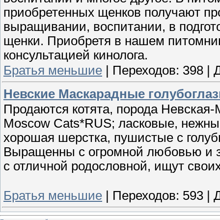
приобретенных щенков получают пр
выращивании, воспитании, в подгот
щенки. Приобретя в нашем питомни
консультацией кинолога.
Братья меньшие
|
Переходов:
398
|
Невские Маскарадные голубоглаз
Продаются котята, порода Невская-
Moscow Cats*RUS; ласковые, нежные
хорошая шерстка, пушистые с голуб
Выращенны с огромной любовью и з
с отличной родословной, ищут своих
Братья меньшие
|
Переходов:
593
|