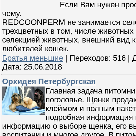
Если Вам нужен про
чему.
REDCOONPERM не занимается селе
трехцветных в том, числе животных 
селекцией животных, внешний вид ко
любителей кошек.
Братья меньшие
|
Переходов:
516
|
Дата:
25.06.2018
Орхидея Петербургская
Главная задача питомни
поголовье. Щенки прода
клеймом и полным пакет
подробная информация н
информацию о выборе щенка, его в
воспитании и многое другое. В пит