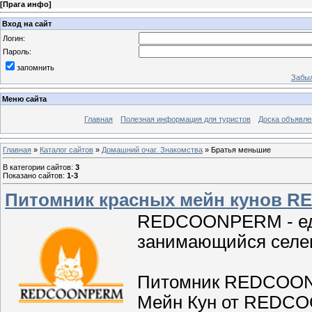
[
Прага инфо
]
Вход на сайт
Логин:
Пароль:
запомнить
Забыл
Меню сайта
Главная
Полезная информация для туристов
Доска объявле
Главная
»
Каталог сайтов
»
Домашний очаг. Знакомства
» Братья меньшие
В категории сайтов
:
3
Показано сайтов
:
1-3
Питомник красных мейн кунов 
REDCOONPERM - еди
занимающийся селек
Питомник REDCOONP
Мейн Кун от REDCOO