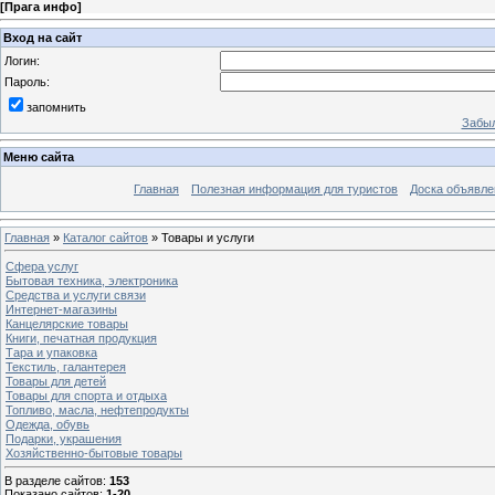
[
Прага инфо
]
Вход на сайт
Логин:
Пароль:
запомнить
Забыл
Меню сайта
Главная
Полезная информация для туристов
Доска объявле
Главная
»
Каталог сайтов
» Товары и услуги
Cфера услуг
Бытовая техника, электроника
Средства и услуги связи
Интернет-магазины
Канцелярские товары
Книги, печатная продукция
Тара и упаковка
Текстиль, галантерея
Товары для детей
Товары для спорта и отдыха
Топливо, масла, нефтепродукты
Одежда, обувь
Подарки, украшения
Хозяйственно-бытовые товары
В разделе сайтов
:
153
Показано сайтов
:
1-20