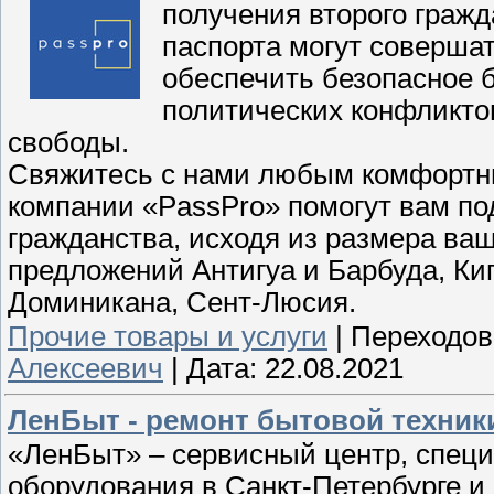
получения второго гражд
паспорта могут совершат
обеспечить безопасное 
политических конфликто
свободы.
Свяжитесь с нами любым комфортн
компании «PassPro» помогут вам по
гражданства, исходя из размера ва
предложений Антигуа и Барбуда, Кип
Доминикана, Сент-Люсия.
Прочие товары и услуги
|
Переходов
Алексеевич
|
Дата:
22.08.2021
ЛенБыт - ремонт бытовой техник
«ЛенБыт» – сервисный центр, спец
оборудования в Санкт-Петербурге и