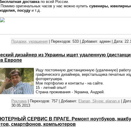
Бесплатная доставка
по всей России.
Помимо оригинальных часов у нас можно купить
сувениры, ювелирны
изделия, посуду
и т.д.
Подарки, украшения
|
Переходов:
533
|
Добавил:
админ
|
Дата:
22.
еский дизайнер из Украины ищет удаленную (дистанц
 в Европе
Ищу постоянную дистанционную (удаленную) работ
графического дизайнера, верстальщика печатных из
фоторетушера.
Мое портфолио и контакты - на сайте.
15 - летний опыт!
Страна проживания - Украина, Андрей.
Реклама
|
Переходов:
757
|
Добавил:
Elanan, Skype: elanan.e
|
Дата
30.05.2013
ТЕРНЫЙ СЕРВИС В ПРАГЕ. Ремонт ноутбуков, макбу
тов, смартфонов, компьютеров