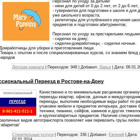
Персонал по уходу за детьми:
- няни для детей от 0 до 2 лет; от 2 до 6 лет;
- гувернантки для подготовки к школе и для 
уже школьного возраста;
- репетиторы для углубленного изучения шк
предметов и подготовки абитуриентов;
Персонал по уходу за престарелыми людьми
- сиделки на дому;
- сиделки-домработницы; - сиделки ночные.
Домработницы для уборки и приготовления пищи.
Повара с опытом и после специализированных курсов, со знанием блюд
народов
Детская комната
|
Переходов:
948
|
Добавил:
Дарья
|
Дата:
08.01.
сиональный Переезд в Ростове-на-Дону
Качественно и по минимальным расценкам организ
переезды квартир, офисов, дачные и междугородни
переезды, выполним необходимые виды работ по ра
упаковке мебели и предметов интерьера, доставке 
техники, пианино, сейфов, каминов и других тяжел
и крупногабаритных предметов. Наличие спецтехник
различных видов автотранспорта позволяет нам перевозить грузы любог
габаритов/
Строительные услуги
|
Переходов:
336
|
Добавил:
Евгений
|
Дата:
02.01.2014