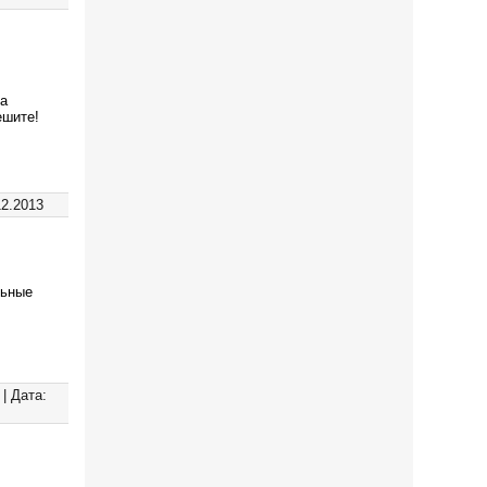
да
ешите!
12.2013
льные
|
Дата: