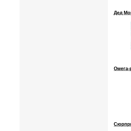
Дед Мо
Омега-
Сюрпри