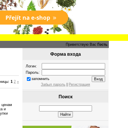
Приветствую Вас
Гость
Форма входа
Логин:
Пароль:
запомнить
ницы:
1
2
»
Забыл пароль
|
Регистрация
Поиск
 ценам
ка и
упки