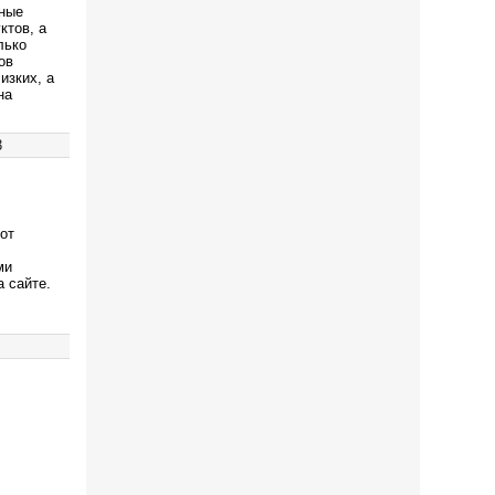
ные
ктов, а
лько
ов
изких, а
на
3
от
ми
 сайте.