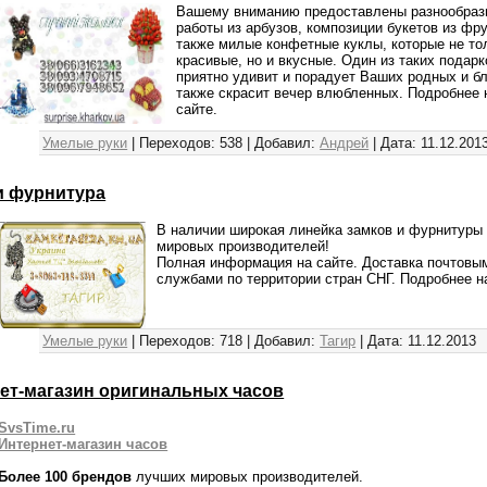
Вашему вниманию предоставлены разнообраз
работы из арбузов, композиции букетов из фру
также милые конфетные куклы, которые не то
красивые, но и вкусные. Один из таких подарк
приятно удивит и порадует Ваших родных и бл
также скрасит вечер влюбленных. Подробнее 
сайте.
Умелые руки
|
Переходов:
538
|
Добавил:
Андрей
|
Дата:
11.12.201
и фурнитура
В наличии широкая линейка замков и фурнитуры 
мировых производителей!
Полная информация на сайте. Доставка почтовы
службами по территории стран СНГ. Подробнее на
Умелые руки
|
Переходов:
718
|
Добавил:
Тагир
|
Дата:
11.12.2013
ет-магазин оригинальных часов
SvsTime.ru
Интернет-магазин часов
Более 100 брендов
лучших мировых производителей.