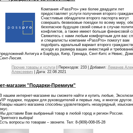
Компания «PassPro» уже более двадцати лет
предоставляет услуги получения второго граждан
Счастливые обладатели второго паспорта могут
совершать безвизовые поездки по всему миру, об
безопасное будущее своей семье в случае полит
конфликтов, а также имеют больше финансовой с
Свяжитесь с нами любым комфортным для вас с
и специалисты компании «PassPro» помогут вам
подобрать идеальный вариант второго гражданств
исходя из размера ваших инвестиций и требовани
предложений Антигуа и Барбуда, Кипр, Гренада, Сент-Китс и Невис, Дом
Сент-Люсия.
Прочие товары и услуги
|
Переходов:
233
|
Добавил:
Лемачев Але
Алексеевич
|
Дата:
22.08.2021
ет-магазин "Подарки-Премиум"
В нашем интернет-магазине вы сможете найти и купить любые, Эксклюз
VIP подарки, подарки для руководителей и первых лиц, и многое друго
Товары нашего магазина способны удовлетворить незаурядный, изыскан
вкус.
Мы доставим Вам выбранный товар в любой город и регион России.
Приятного выбора!
Есть вопросы по товарам – звоните. Тел: 8-(909)-008-05-28