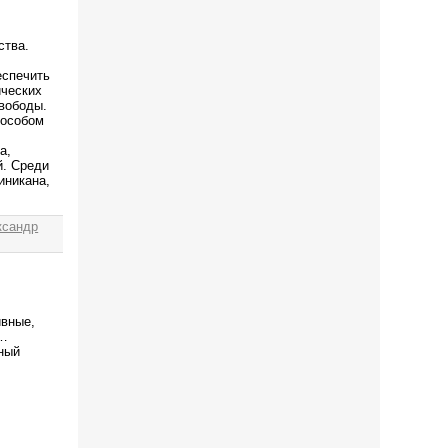
ства.
еспечить
ических
вободы.
пособом
а,
й. Среди
иникана,
ксандр
ивные,
е…
ный