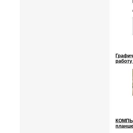
Графич
работу
КОМПЬЮ
планше