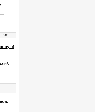
е
10.2013
ионную)
у
даний,
:
ков,