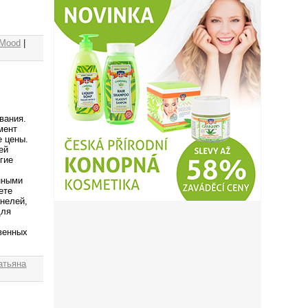
 Mood
|
вания.
мент
е цены.
ей
гие
нными
ете
нелей,
для
венных
атьяна