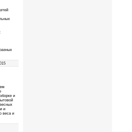
детей
ольных
:
 разных
2015
уем
е
зборке и
бытовой
овесных
и и
о веса и