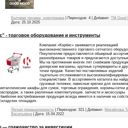
Бытовая техника, электроника
|
Переходов:
4
|
Добавил:
TM Good
Дата:
25.10.2025
с" - торговое оборудование и инструменты
Компания «Корбис» занимается реализацией
высококачественного торгового сетчатого оборудо
Покупателям предоставляется обширный ассорти
разнообразных товаров и предлагаются доступны
Мы на протяжении многих лет снабжаем продукци
дилерские магазины, крупные супермаркеты и дру
точки продаж. Качество поставляемых изделий
тщательно отслеживается высококвалифицирова
специалистами. В ассортименте каталога вы найд
грузовые тележки, навесные крючки для экономпа
металлические шкафы для сумок, торговые ограждения, корзины-сетки 
распродаж, а также различные комплектующие, запчасти и аксессуары.
Наиболее востребованная продукция всегда имеется в наличии на собст
складских площадях.
Легкая промышленность
|
Переходов:
321
|
Добавил:
Михайлова Т
Васильевна
|
Дата:
15.04.2022
o — гражданство за инвестиции