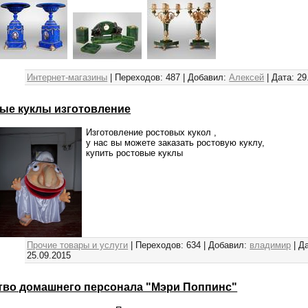
Интернет-магазины
|
Переходов:
487
|
Добавил:
Алексей
|
Дата:
29
ые куклы изготовление
Изготовление ростовых кукол ,
у нас вы можете заказать ростовую куклу,
купить ростовые куклы
Прочие товары и услуги
|
Переходов:
634
|
Добавил:
владимир
|
Да
25.09.2015
тво домашнего персонала "Мэри Поппинс"