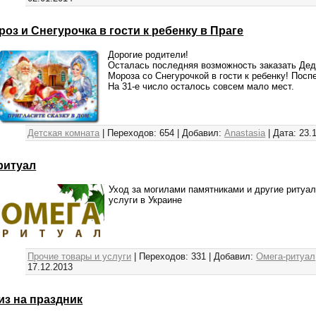
роз и Снегурочка в гости к ребенку в Праге
Дорогие родители!
Осталась последняя возможность заказать Де
Мороза со Снегурочкой в гости к ребенку! Посп
На 31-е число осталось совсем мало мест.
Детская комната
|
Переходов:
654
|
Добавил:
Anastasia
|
Дата:
23.
ритуал
Уход за могилами памятниками и другие ритуа
услуги в Украине
Прочие товары и услуги
|
Переходов:
331
|
Добавил:
Омега-ритуал
17.12.2013
з на праздник