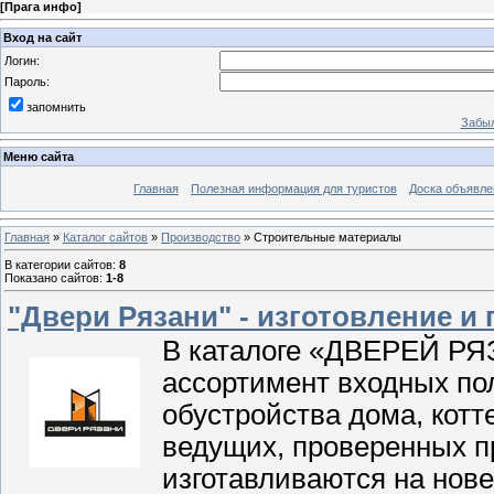
[
Прага инфо
]
Вход на сайт
Логин:
Пароль:
запомнить
Забыл
Меню сайта
Главная
Полезная информация для туристов
Доска объявле
Главная
»
Каталог сайтов
»
Производство
» Строительные материалы
В категории сайтов
:
8
Показано сайтов
:
1-8
"Двери Рязани" - изготовление и
В каталоге «ДВЕРЕЙ РЯ
ассортимент входных пол
обустройства дома, котт
ведущих, проверенных п
изготавливаются на нов