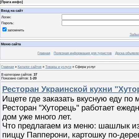
[
Прага инфо
]
Вход на сайт
Логин:
Пароль:
запомнить
Забыл
Меню сайта
Главная
Полезная информация для туристов
Доска объявле
Главная
»
Каталог сайтов
»
Товары и услуги
» Cфера услуг
В категории сайтов
:
37
Показано сайтов
:
1-20
Ресторан Украинской кухни "Хуто
Ищете где заказать вкусную еду по
Ресторан "Хуторець" работает ежедн
дом уже много лет.
Что предлагаем из меню: шашлык из
пиццу Папперони, картошку по-дере