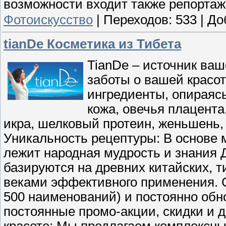
возможности входит также репорта
Фотоискусство
|
Переходов:
533
|
До
tianDe Косметика из Тибета
TianDe – источник ваш
заботы о вашей красо
ингредиенты, опираясь
кожа, овечья плацента,
икра, шелковый протеин, женьшень, 
Уникальность рецептуры: В основе 
лежит народная мудрость и знания 
базируются на древних китайских, т
веками эффективного применения. С
500 наименований) и постоянно об
постоянные промо-акции, скидки и 
красоте: Мы предлагаем комплексны