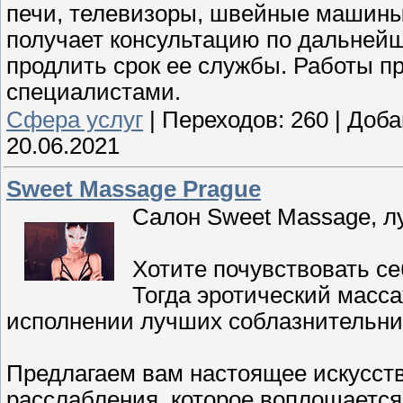
печи, телевизоры, швейные машины,
получает консультацию по дальней
продлить срок ее службы. Работы 
специалистами.
Cфера услуг
|
Переходов:
260
|
Доба
20.06.2021
Sweet Massage Prague
Салон Sweet Massage, л
Хотите почувствовать с
Тогда эротический масс
исполнении лучших соблазнительниц
Предлагаем вам настоящее искусств
расслабления, которое воплощается