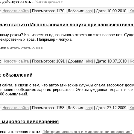
о действует на отк
...
Читать дальше »
:
Новости сайта
|
Просмотров:
1170
|
Добавил:
ahoj
|
Дата:
10.09.2010
|
Ко
ная статья о Использование лопуха при злокачествен
ному раком? Как известно однозначного ответа на этот вопрос нет. Сущ
екарственных трав. Например - лопуха.
нее.
читать статью >>>
:
Новости сайта
|
Просмотров:
1091
|
Добавил:
ahoj
|
Дата:
10.07.2010
|
Ко
е объявлений
 сайта, в связи с тем, что автоматические службы спама засоряют доск
вления необходимо зарегистрироваться. Это вынужденная мера, так ка
00 объявлений.
:
Новости сайта
|
Просмотров:
1158
|
Добавил:
ahoj
|
Дата:
27.12.2009
|
Ко
и мирового пивоварения
ена интересная статья
"История чешского и мирового пивоварения"