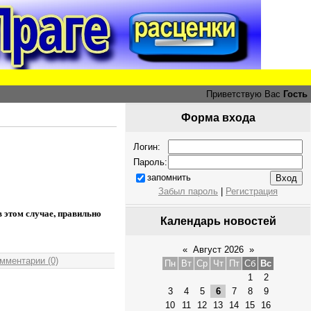
Приветствую Вас
Гость
Форма входа
Логин:
Пароль:
запомнить
Забыл пароль
|
Регистрация
в этом случае, правильно
Календарь новостей
«
Август 2026
»
мментарии (0)
Пн
Вт
Ср
Чт
Пт
Сб
Вс
1
2
3
4
5
6
7
8
9
10
11
12
13
14
15
16