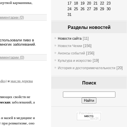
жертвой карманника,
17
18
19
20
21
22
23
24
25
26
27
28
29
30
31
мментарии (0)
Разделы новостей
[11]
Новости сайта
спользовали пиво в
многих заболеваний.
[156]
Новости Чехии
[156]
Анонсы событий
мментарии (0)
[19]
Культура и искусство
[20]
История и достопримечательности
odes)
масло дерева
и
Поиск
целяющих свойств не
ческих
заболеваний, а
 и мазей в медицине и
т при ревматизме, оно