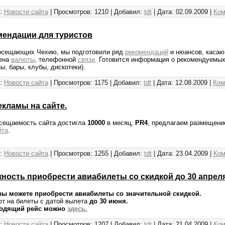
:
Новости сайта
|
Просмотров:
1210
|
Добавил:
tdt
|
Дата:
02.09.2009
|
Ком
мендации для туристов
посещающих Чехию, мы подготовили ряд
рекомендаций
и нюансов, касаю
мена
валюты
, телефонной
связи
. Готовится информация о рекомендуемы
ы, бары, клубы, дискотеки).
:
Новости сайта
|
Просмотров:
1175
|
Добавил:
tdt
|
Дата:
12.08.2009
|
Ком
екламы на сайте.
осещаемость сайта достигла
10000
в месяц,
PR4
, предлагаем размещени
йта
.
:
Новости сайта
|
Просмотров:
1255
|
Добавил:
tdt
|
Дата:
23.04.2009
|
Ком
ность приобрести авиабилеты со скидкой до 30 апреля
вы можете приобрести авиабилеты со значительной скидкой.
т на билеты с датой вылета
до 30 июня.
одящий рейс можно
здесь.
:
Новости сайта
|
Просмотров:
1207
|
Добавил:
tdt
|
Дата:
21.04.2009
|
Ком