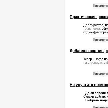
Категория
Практические реко
Для туристов, 
транспорта
, об
отдыха(ресторан
Категория
Добавлен сервис р
Теперь, когда п
на страницах са
Категория
Не упустите возмож
До 30 апреля 
Скидки действую
Выбрать подх
Категория