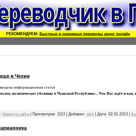
РЕКОМЕНДУЕМ:
Быстрые и надежные переводы денег онлайн
ище в Чехии
щена информационная статья
сить политическое убежище в Чешской Республике... Что Вас ждёт и как, 
:
Новости сайта
|
Просмотров:
1113
|
Добавил:
ahoj
|
Дата:
02.01.2013
|
Ко
карманника