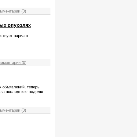
мментарии (0)
ных опухолях
ествует вариант
мментарии (0)
у объявлений, теперь
к за последнюю неделю
мментарии (0)