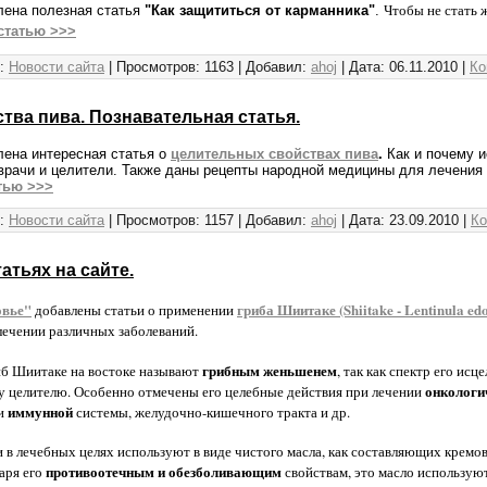
Чтобы не стать 
лена полезная статья
"Как защититься от карманника"
.
статью >>>
:
Новости сайта
|
Просмотров:
1163
|
Добавил:
ahoj
|
Дата:
06.11.2010
|
Ко
тва пива. Познавательная статья.
лена интересная статья о
целительных свойствах пива
.
Как и почему и
врачи и целители. Также даны рецепты народной медицины для лечения 
тью >>>
:
Новости сайта
|
Просмотров:
1157
|
Добавил:
ahoj
|
Дата:
23.09.2010
|
Ко
атьях на сайте.
овье"
гриба Шиитаке (Shiitake - Lentinula ed
добавлены статьи о применении
лечении различных заболеваний.
грибным женьшенем
иб Шиитаке на востоке называют
, так как спектр его ис
онкологи
у целителю. Особенно отмечены его целебные действия при лечении
иммунной
ии
системы, желудочно-кишечного тракта и др.
в лечебных целях используют в виде чистого масла, как составляющих кремов
противоотечным и обезболивающим
аря его
свойствам, это масло использую