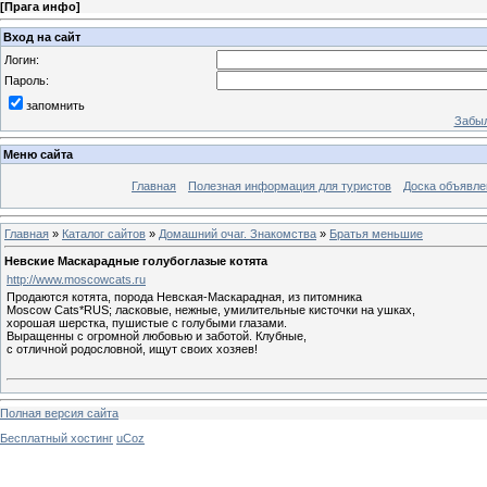
[
Прага инфо
]
Вход на сайт
Логин:
Пароль:
запомнить
Забыл
Меню сайта
Главная
Полезная информация для туристов
Доска объявле
Главная
»
Каталог сайтов
»
Домашний очаг. Знакомства
»
Братья меньшие
Невские Маскарадные голубоглазые котята
http://www.moscowcats.ru
Продаются котята, порода Невская-Маскарадная, из питомника
Moscow Cats*RUS; ласковые, нежные, умилительные кисточки на ушках,
хорошая шерстка, пушистые с голубыми глазами.
Выращенны с огромной любовью и заботой. Клубные,
с отличной родословной, ищут своих хозяев!
Полная версия сайта
Бесплатный хостинг
uCoz