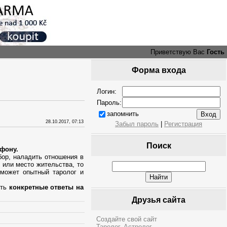
Приветствую Вас
Гость
Форма входа
Логин:
Пароль:
запомнить
28.10.2017, 07:13
Забыл пароль
|
Регистрация
Поиск
ефону.
бор, наладить отношения в
 или место жительства, то
может опытный таролог и
ить
конкретные ответы на
Друзья сайта
Создайте свой сайт
Таролог. Астролог