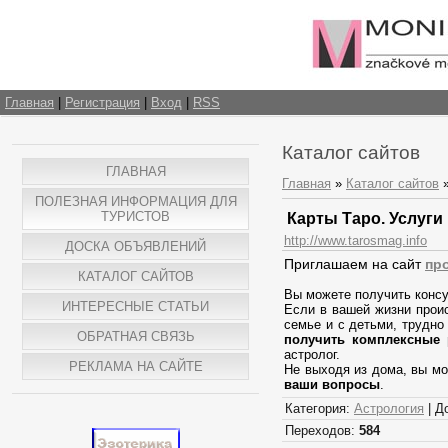
Главная
|
Регистрация
|
Вход
|
RSS
Каталог сайтов
ГЛАВНАЯ
Главная
»
Каталог сайтов
ПОЛЕЗНАЯ ИНФОРМАЦИЯ ДЛЯ
ТУРИСТОВ
Карты Таро. Услуги 
http://www.tarosmag.info
ДОСКА ОБЪЯВЛЕНИЙ
Приглашаем на сайт
пр
КАТАЛОГ САЙТОВ
Вы можете получить конс
ИНТЕРЕСНЫЕ СТАТЬИ
Если в вашей жизни проис
семье и с детьми, трудно
ОБРАТНАЯ СВЯЗЬ
получить комплексные 
астролог.
РЕКЛАМА НА САЙТЕ
Не выходя из дома, вы мо
ваши вопросы
.
Категория:
Астрология
| Д
Переходов:
584