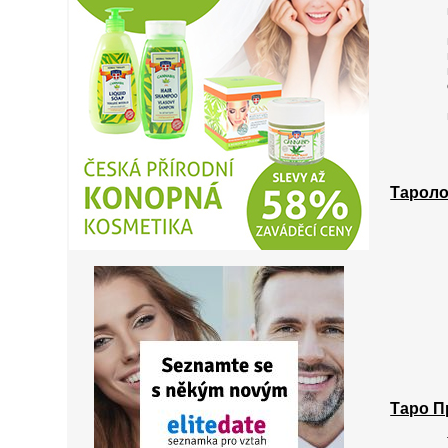
Тароло
Таро П