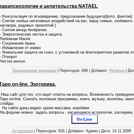
парапсихологии и целительства NATAEL
- Консультация по ясновидению, предсказание будущего(фото, фантом)
- Снятие любых негативных воздействий на вас, вашу семью, любимого. ;
наговора, родовых проклятий.)
- Снятия венца безбрачия.
- Энергетическая чистка и защита.
Любовная Магия
- Сохранение брака
- Избавление от измен
- Уникальная защита на союз, с установкой на благоприятное развитие о
- Отворот
Чистка жилья.
Традиционная медицина
|
Переходов:
696
|
Добавил:
Наталья
|
Дат
аро on-line. Эзотерика.
Наш сайт для тех, кто ищет ответы на вопросы. Возможность проведен
Таро on-line. Скачать полезные программы, книги, музыку, молитвы, ма
слайды.
На сайте даны видео- уроки массажа, аэробики.
На форуме можно задать вопросы , касающиеся астрологии, эзотерики,
Астрология
|
Переходов:
826
|
Добавил:
Админ
|
Дата:
14.11.2008