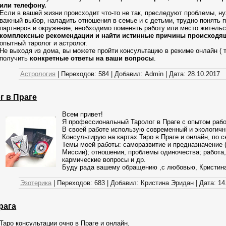
или телефону.
Если в вашей жизни происходит что-то не так, преследуют проблемы, н
важный выбор, наладить отношения в семье и с детьми, трудно понять 
партнеров и окружение, необходимо поменять работу или место жительс
комплексные рекомендации и найти истинные причины происходя
опытный таролог и астролог.
Не выходя из дома, вы можете пройти консультацию в режиме онлайн ( 
получить
конкретные ответы на ваши вопросы
.
Астрология
|
Переходов:
584
|
Добавил:
Admin
|
Дата:
28.10.2017
г в Праге
Всем привет!
Я профессиональный Таролог в Праге с опытом рабо
В своей работе использую современный и экологичн
Консультирую на картах Таро в Праге и онлайн, по с
Темы моей работы: саморазвитие и предназначение 
Миссии); отношения, проблемы одиночества; работа,
кармические вопросы и др.
Буду рада вашему обращению ,с любовью, Кристин
Эзотерика
|
Переходов:
683
|
Добавил:
Кристина Эридан
|
Дата:
14
рага
Таро консультации очно в Праге и онлайн.