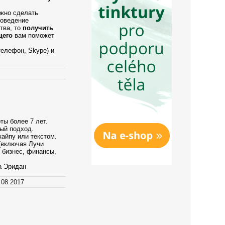
ужно сделать
поведение
тва, то
получить
щего
вам поможет
телефон, Skype) и
ты более 7 лет.
ый подход.
кайпу или текстом.
(включая Лучи
 бизнес, финансы,
а Эридан
.08.2017