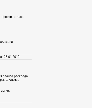
 (порчи, сглаза,
тношений.
а:
28.01.2010
ия сеанса расклада
нтры, фильмы,
 магии.