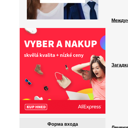
Междун
Загадк
Форма входа
Лечени