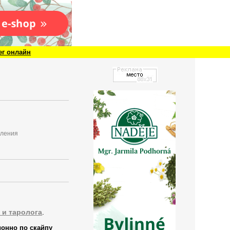
ег онлайн
вления
 и таролога
.
ионно по скайпу