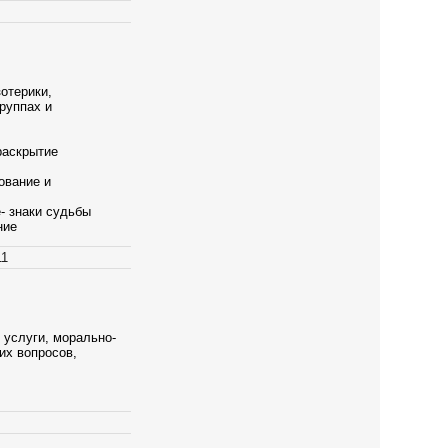
отерики,
руппах и
раскрытие
ование и
е- знаки судьбы
ние
11
 услуги, морально-
их вопросов,