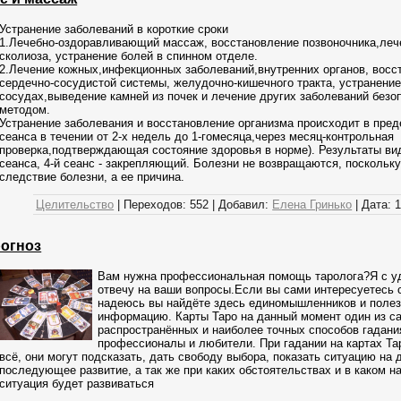
Устранение заболеваний в короткие сроки
1.Лечебно-оздоравливающий массаж, восстановление позвоночника,леч
сколиоза, устранение болей в спинном отделе.
2.Лечение кожных,инфекционных заболеваний,внутренних органов, восс
сердечно-сосудистой системы, желудочно-кишечного тракта, устранение
сосудах,выведение камней из почек и лечение других заболеваний без
методом.
Устранение заболевания и восстановление организма происходит в пред
сеанса в течении от 2-х недель до 1-гомесяца,через месяц-контрольная
проверка,подтверждающая состояние здоровья в норме). Результаты ви
сеанса, 4-й сеанс - закрепляющий. Болезни не возвращаются, поскольку
следствие болезни, а ее причина.
Целительство
|
Переходов:
552
|
Добавил:
Елена Гринько
|
Дата:
1
огноз
Вам нужна профессиональная помощь таролога?Я с у
отвечу на ваши вопросы.Если вы сами интересуетесь 
надеюсь вы найдёте здесь единомышленников и поле
информацию. Карты Таро на данный момент один из с
распространённых и наиболее точных способов гадани
профессионалы и любители. При гадании на картах Та
всё, они могут подсказать, дать свободу выбора, показать ситуацию на
последующее развитие, а так же при каких обстоятельствах и в каком 
ситуация будет развиваться