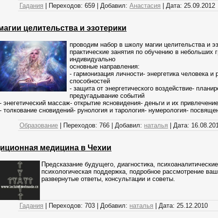
Гадания
|
Переходов:
659
|
Добавил:
Анастасия
|
Дата:
25.09.2012
магии целительства и эзотерики
проводим набор в школу магии целительства и эз
практические занятия по обучению в небольших г
индивидуально
основные направления:
- гармонизация личности- энергетика человека и 
способностей
- защита от энергетического воздействие- планир
предугадывание событий
- энегетический массаж- открытие ясновидения- деньги и их привлечени
- толкование сновидений- рунология и тарология- нумерология- посвяще
Образование
|
Переходов:
766
|
Добавил:
наталья
|
Дата:
16.08.20
иционная медицина в Чехии
Предсказание будущего, диагностика, психоаналитические
психологическая поддержка, подробное рассмотрение ваш
развернутые ответы, консультации и советы.
Гадания
|
Переходов:
703
|
Добавил:
наталья
|
Дата:
25.12.2010