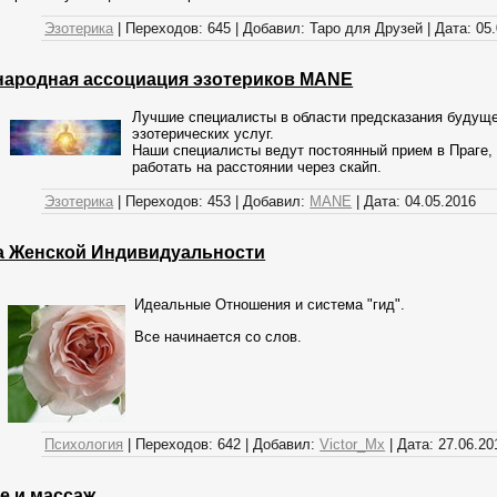
Эзотерика
|
Переходов:
645
|
Добавил:
Таро для Друзей
|
Дата:
05
ародная ассоциация эзотериков MANE
Лучшие специалисты в области предсказания будуще
эзотерических услуг.
Наши специалисты ведут постоянный прием в Праге, 
работать на расстоянии через скайп.
Эзотерика
|
Переходов:
453
|
Добавил:
MANE
|
Дата:
04.05.2016
а Женской Индивидуальности
Идеальные Отношения и система "гид".
Все начинается со слов.
Психология
|
Переходов:
642
|
Добавил:
Victor_Mx
|
Дата:
27.06.20
е и массаж