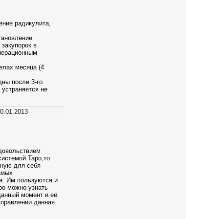
ение радикулита,
тановление
 закупорок в
операционным
елах месяца (4
дны после 3-го
 устраняется не
0.01.2013
довольствием
системой Таро,то
зную для себя
амых
я. Им пользуются и
ро можно узнать
 данный момент и её
направлении данная