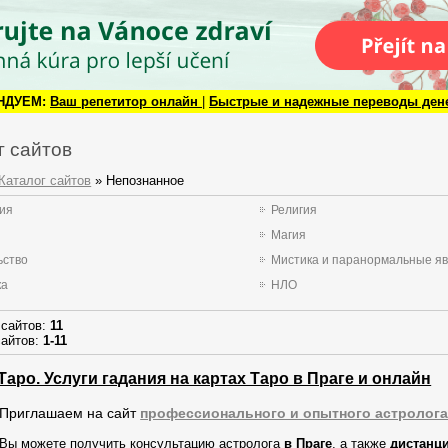
НДУЕМ:
Ваш репетитор онлайн
|
Быстрые и надежные переводы ден
г сайтов
Каталог сайтов
» Непознанное
гия
Религия
Магия
ьство
Мистика и паранормальные я
ка
НЛО
 сайтов
:
11
сайтов
:
1-11
Таро. Услуги гадания на картах Таро в Праге и онлайн
Приглашаем на сайт
профессионального и опытного астролога
Вы можете получить консультацию астролога
в Праге
, а также
дистанц