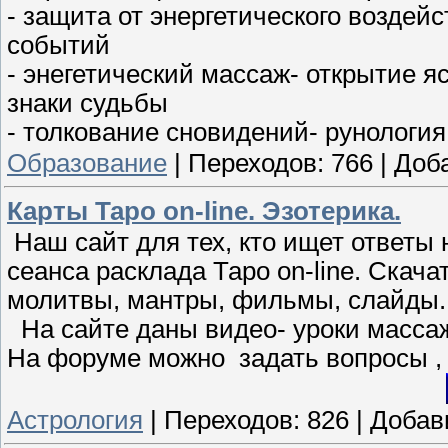
- защита от энергетического воздей
событий
- энегетический массаж- открытие я
знаки судьбы
- толкование сновидений- рунология
Образование
|
Переходов:
766
|
Доб
Карты Таро on-line. Эзотерика.
Наш сайт для тех, кто ищет ответы
сеанса расклада Таро on-line. Скача
молитвы, мантры, фильмы, слайды.
На сайте даны видео- уроки массаж
На форуме можно задать вопросы , 
Астрология
|
Переходов:
826
|
Добав