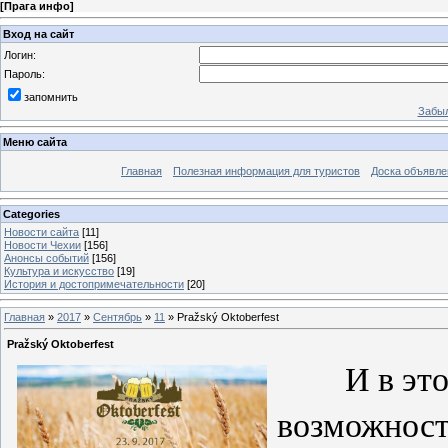
[
Прага инфо
]
Вход на сайт
Логин:
Пароль:
запомнить
Забыл
Меню сайта
Главная
Полезная информация для туристов
Доска объявле
Categories
Новости сайта
[11]
Новости Чехии
[156]
Анонсы событий
[156]
Культура и искусство
[19]
История и достопримечательности
[20]
Главная
»
2017
»
Сентябрь
»
11
» Pražský Oktoberfest
Pražský Oktoberfest
И в этом 
возможность