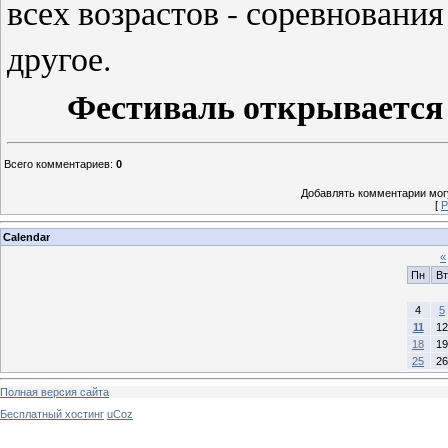
всех возрастов - соревновани
другое.
Фестиваль открывается 2
Всего комментариев
:
0
Добавлять комментарии могу
[
Р
Calendar
«
Пн
Вт
4
5
11
12
18
19
25
26
Полная версия сайта
Бесплатный хостинг
uCoz