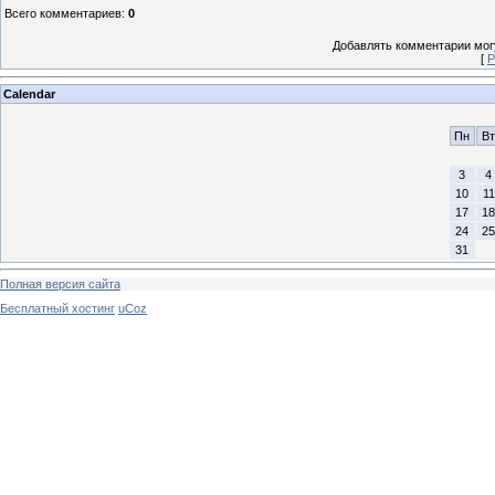
Всего комментариев
:
0
Добавлять комментарии могу
[
Р
Calendar
Пн
Вт
3
4
10
11
17
18
24
25
31
Полная версия сайта
Бесплатный хостинг
uCoz