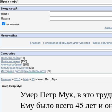
[
Прага инфо
]
Вход на сайт
Логин:
Пароль:
запомнить
Забыл
Меню сайта
Главная
Полезная информация для туристов
Доска объявле
Categories
Новости сайта
[11]
Новости Чехии
[156]
Анонсы событий
[156]
Культура и искусство
[19]
История и достопримечательности
[20]
Главная
»
2010
»
Май
»
23
» Умер Петр Мук
Умер Петр Мук
Умер Петр Мук, в это трудно
Ему было всего 45 лет и он б