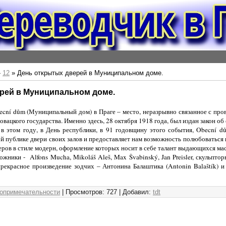
»
12
» День открытых дверей в Муниципальном доме.
рей в Муниципальном доме.
ecní dům
(Муниципальный дом) в Праге – место, неразрывно связанное с про
овацкого государства. Именно здесь,
28
октября
1918
года, был издан закон об
том году, в День республики, в
91
годовщину этого события,
Obecní d
й публике двери своих залов и предоставляет нам возможность полюбоваться
еров в стиле модерн, оформление которых носит в себе талант выдающи
жники -
Alfons Mucha, Mikoláš Aleš
,
Max Švabinský, Jan Preisler,
скульпто
прекрасное произведение зодчих – Антонина Балаштика (
Antonin Balaštík
)
и
топримечательности
| Просмотров: 727 | Добавил:
tdt