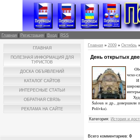
Главная
|
Регистрация
|
Вход
|
RSS
Главная
»
2009
»
Октябрь
ГЛАВНАЯ
День открытых две
ПОЛЕЗНАЯ ИНФОРМАЦИЯ ДЛЯ
ТУРИСТОВ
Ob
ДОСКА ОБЪЯВЛЕНИЙ
чехо-сл
И в э
КАТАЛОГ САЙТОВ
широко
ИНТЕРЕСНЫЕ СТАТЬИ
интерь
Худо
ОБРАТНАЯ СВЯЗЬ
Šaloun
и др., довершили 
Polívka
).
РЕКЛАМА НА САЙТЕ
Категория:
История и дос
Всего комментариев:
0