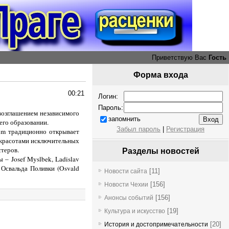
Приветствую Вас
Гость
Форма входа
00:21
Логин:
Пароль:
возглашением независимого
запомнить
 его образовании.
Забыл пароль
|
Регистрация
ům
традиционно открывает
 красотами исключительных
хся мастеров.
Разделы новостей
ры –
Josef Myslbek, Ladislav
 Освальда Поливки (
Osvald
[11]
Новости сайта
[156]
Новости Чехии
[156]
Анонсы событий
[19]
Культура и искусство
[20]
История и достопримечательности