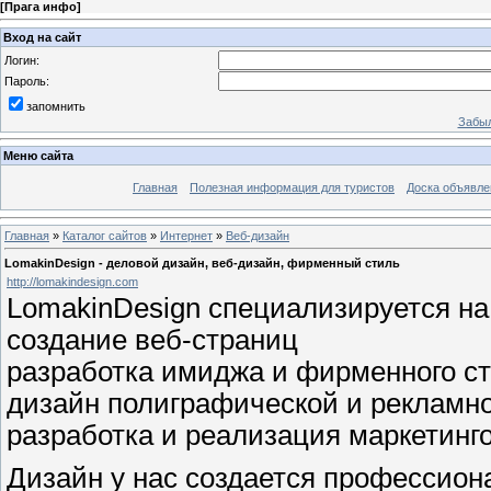
[
Прага инфо
]
Вход на сайт
Логин:
Пароль:
запомнить
Забыл
Меню сайта
Главная
Полезная информация для туристов
Доска объявле
Главная
»
Каталог сайтов
»
Интернет
»
Веб-дизайн
LomakinDesign - деловой дизайн, веб-дизайн, фирменный стиль
http://lomakindesign.com
LomakinDesign специализируется на
создание веб-страниц
разработка имиджа и фирменного с
дизайн полиграфической и рекламн
разработка и реализация маркетинг
Дизайн у нас создается профессион