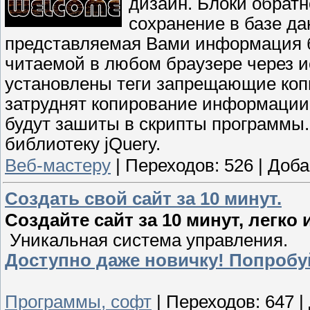
дизайн. Блоки обрат
сохранение в базе д
представляемая Вами информация бу
читаемой в любом браузере через ис
установлены теги запрещающие копи
затруднят копирование информации,
будут зашиты в скрипты программы
библиотеку jQuery.
Веб-мастеру
|
Переходов:
526
|
Доба
Создать свой сайт за 10 минут.
Создайте сайт за 10 минут, легко 
Уникальная система управления.
Доступно даже новичку! Попробу
Программы, софт
|
Переходов:
647
|