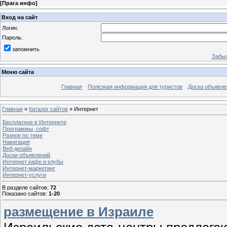
[
Прага инфо
]
Вход на сайт
Логин:
Пароль:
запомнить
Забыл
Меню сайта
Главная
Полезная информация для туристов
Доска объявле
Главная
»
Каталог сайтов
» Интернет
Бесплатное в Интернете
Программы, софт
Разное по теме
Навигация
Веб-дизайн
Доски объявлений
Интернет кафе и клубы
Интернет-маркетинг
Интернет-услуги
В разделе сайтов
:
72
Показано сайтов
:
1-20
размещение в Израиле