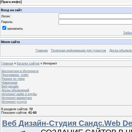
[
Прага инфо
]
Вход на сайт
Логин:
Пароль:
запомнить
Забыл
Меню сайта
Главная
Полезная информация для туристов
Доска объявле
Главная
»
Каталог сайтов
» Интернет
Бесплатное в Интернете
Программы, софт
Разное по теме
Навигация
Веб-дизайн
Доски объявлений
Интернет кафе и клубы
Интернет-маркетинг
Интернет-услуги
В разделе сайтов
:
72
Показано сайтов
:
41-60
Веб Дизайн-Студия Сандс.Web Des