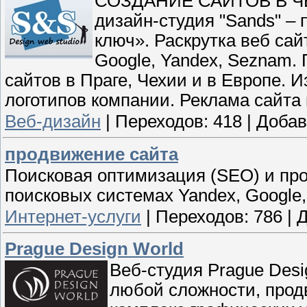
СОЗДАНИЕ САЙТОВ В ЧЕ
дизайн-студия "Sands" –
ключ». Раскрутка веб сай
Google, Yandex, Seznam.
сайтов в Праге, Чехии и в Европе. И
логотипов компании. Реклама сайта 
Веб-дизайн
|
Переходов:
418
|
Добав
продвижение сайта
Поисковая оптимизация (SEO) и пр
поисковых системах Yandex, Google,
Интернет-услуги
|
Переходов:
786
|
Д
Prague Design World
Веб-студия Prague Desi
любой сложности, прод