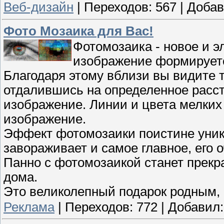
Веб-дизайн
|
Переходов:
567
|
Добав
Фото Мозаика для Вас!
Фотомозаика - новое и э
изображение формируетс
Благодаря этому вблизи вы видите т
отдалившись на определенное расст
изображение. Линии и цвета мелки
изображение.
Эффект фотомозаики поистине уника
завораживает и самое главное, его 
Панно с фотомозаикой станет прек
дома.
Это великолепный подарок родным, 
Реклама
|
Переходов:
772
|
Добавил: