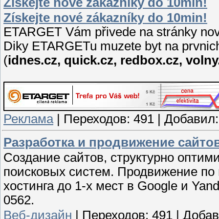
Získejte nové zákazníky do 10min!
Získejte nové zákazníky do 10min!
ETARGET Vám přivede na stránky nové 
Diky ETARGETu muzete byt na prvnich
(
idnes.cz, quick.cz, redbox.cz, volny
Реклама
|
Переходов:
491
|
Добавил:
Разработка и продвижение сайто
Создание сайтов, структурно оптим
поисковых систем. Продвижение по 
хостинга до 1-х мест в Google и Ya
0562.
Веб-дизайн
|
Переходов:
491
|
Добав