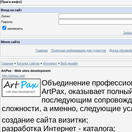
[
Прага инфо
]
Вход на сайт
Логин:
Пароль:
запомнить
Забыл
Меню сайта
Главная
Полезная информация для туристов
Доска объявле
Главная
»
Каталог сайтов
»
Интернет
»
Веб-дизайн
ArtPax - Web sites development
http://artpax.net/
Объединение профессио
ArtPax, оказывает полны
последующим сопровожде
сложности, а именно, следующие ус
создание сайта визитки;
разработка Интернет - каталога;