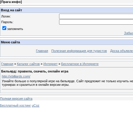
[
Прага инфо
]
Вход на сайт
Логин:
Пароль:
запомнить
Забыл
Меню сайта
Главная
Полезная информация для туристов
Доска объявле
Главная
»
Каталог сайтов
»
Интернет
»
Бесплатное в Интернете
Бильярд: правила, скачать, онлайн игра
http://xbilliards.com/
Узнайте больше о популярной игре на бильярде. Сайт предложит не только изучить 
турнирах и сразиться в онлайн версии игры.
Полная версия сайта
Бесплатный хостинг
uCoz