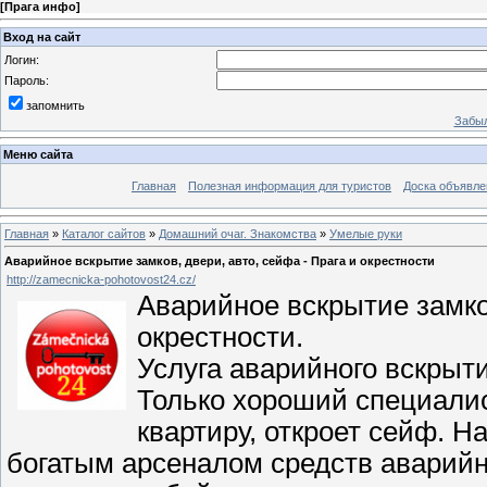
[
Прага инфо
]
Вход на сайт
Логин:
Пароль:
запомнить
Забыл
Меню сайта
Главная
Полезная информация для туристов
Доска объявле
Главная
»
Каталог сайтов
»
Домашний очаг. Знакомства
»
Умелые руки
Аварийное вскрытие замков, двери, авто, сейфа - Прага и окрестности
http://zamecnicka-pohotovost24.cz/
Аварийное вскрытие замков
окрестности.
Услуга аварийного вскрыти
Только хороший специалис
квартиру, откроет сейф. 
богатым арсеналом средств аварийн