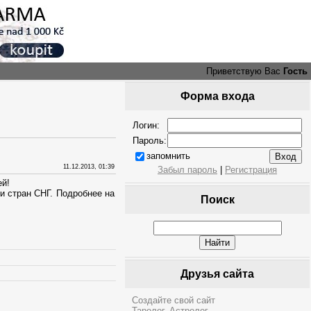
Приветствую Вас
Гость
Форма входа
Логин:
Пароль:
запомнить
11.12.2013, 01:39
Забыл пароль
|
Регистрация
ей!
и стран СНГ. Подробнее на
Поиск
Друзья сайта
Создайте свой сайт
Таролог. Астролог