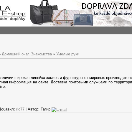
»
Домашний очаг. Знакомства
»
Умелые руки
наличии широкая линейка замков и фурнитуры от мировых производител
лная информация на сайте. Доставка почтовыми службами по территори
йте.
Добавил:
rio77
| Автор:
Тагир