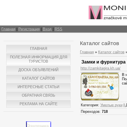
Главная
|
Регистрация
|
Вход
|
RSS
Каталог сайтов
ГЛАВНАЯ
Главная
»
Каталог сайтов
ПОЛЕЗНАЯ ИНФОРМАЦИЯ ДЛЯ
ТУРИСТОВ
Замки и фурнитура
http://zamkitagira.kh.ua/
ДОСКА ОБЪЯВЛЕНИЙ
В 
КАТАЛОГ САЙТОВ
По
са
ИНТЕРЕСНЫЕ СТАТЬИ
ОБРАТНАЯ СВЯЗЬ
РЕКЛАМА НА САЙТЕ
Категория:
Умелые руки
| 
Переходов:
718