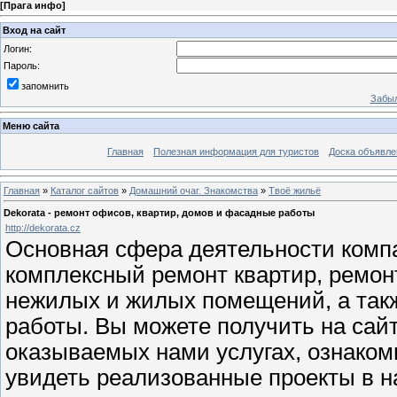
[
Прага инфо
]
Вход на сайт
Логин:
Пароль:
запомнить
Забыл
Меню сайта
Главная
Полезная информация для туристов
Доска объявле
Главная
»
Каталог сайтов
»
Домашний очаг. Знакомства
»
Твоё жильё
Dekorata - ремонт офисов, квартир, домов и фасадные работы
http://dekorata.cz
Основная сфера деятельности компа
комплексный ремонт квартир, ремон
нежилых и жилых помещений, а так
работы. Вы можете получить на са
оказываемых нами услугах, ознаком
увидеть реализованные проекты в н