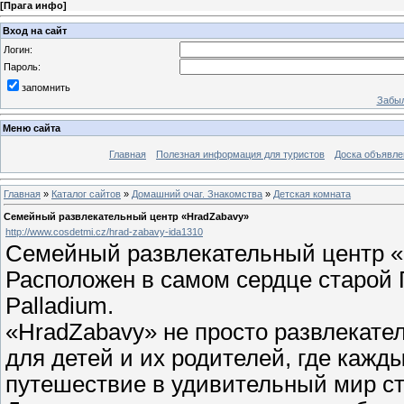
[
Прага инфо
]
Вход на сайт
Логин:
Пароль:
запомнить
Забыл
Меню сайта
Главная
Полезная информация для туристов
Доска объявле
Главная
»
Каталог сайтов
»
Домашний очаг. Знакомства
»
Детская комната
Семейный развлекательный центр «HradZabavy»
http://www.cosdetmi.cz/hrad-zabavy-ida1310
Семейный развлекательный центр 
Расположен в самом сердце старой 
Palladium.
«HradZabavy» не просто развлекател
для детей и их родителей, где кажд
путешествие в удивительный мир ст