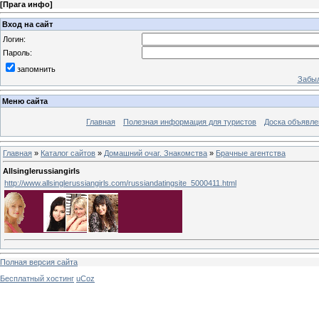
[
Прага инфо
]
Вход на сайт
Логин:
Пароль:
запомнить
Забыл
Меню сайта
Главная
Полезная информация для туристов
Доска объявле
Главная
»
Каталог сайтов
»
Домашний очаг. Знакомства
»
Брачные агентства
Allsinglerussiangirls
http://www.allsinglerussiangirls.com/russiandatingsite_5000411.html
Полная версия сайта
Бесплатный хостинг
uCoz