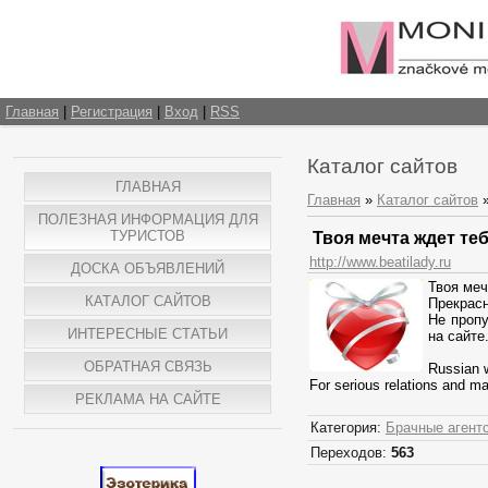
Главная
|
Регистрация
|
Вход
|
RSS
Каталог сайтов
ГЛАВНАЯ
Главная
»
Каталог сайтов
ПОЛЕЗНАЯ ИНФОРМАЦИЯ ДЛЯ
ТУРИСТОВ
Твоя мечта ждет теб
http://www.beatilady.ru
ДОСКА ОБЪЯВЛЕНИЙ
Твоя меч
КАТАЛОГ САЙТОВ
Прекрасн
Не пропу
ИНТЕРЕСНЫЕ СТАТЬИ
на сайте
ОБРАТНАЯ СВЯЗЬ
Russian 
For serious relations and marr
РЕКЛАМА НА САЙТЕ
Категория:
Брачные агент
Переходов:
563