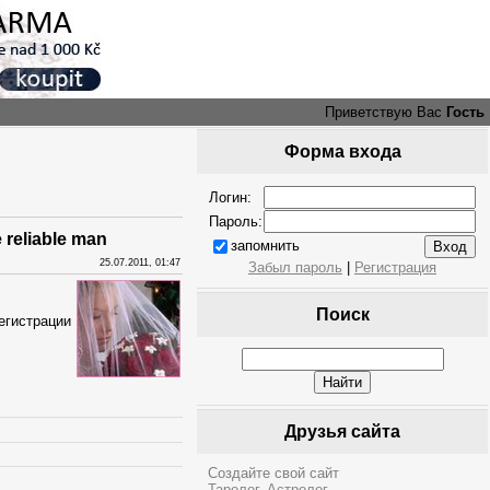
Приветствую Вас
Гость
Форма входа
Логин:
Пароль:
reliable man
запомнить
25.07.2011, 01:47
Забыл пароль
|
Регистрация
Поиск
егистрации
Друзья сайта
Создайте свой сайт
Таролог. Астролог