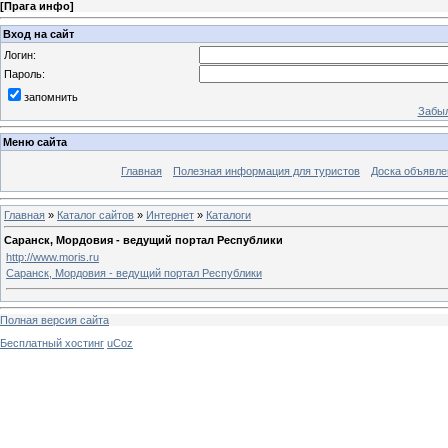
[
Прага инфо
]
Вход на сайт
Логин:
Пароль:
запомнить
Забыл
Меню сайта
Главная
Полезная информация для туристов
Доска объявле
Главная
»
Каталог сайтов
»
Интернет
»
Каталоги
Саранск, Мордовия - ведущий портал Республики
http://www.moris.ru
Саранск, Мордовия - ведущий портал Республики
Полная версия сайта
Бесплатный хостинг
uCoz