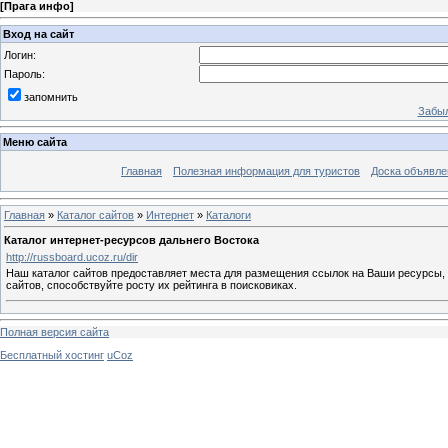
[
Прага инфо
]
Вход на сайт
Логин:
Пароль:
запомнить
Забыл
Меню сайта
Главная
Полезная информация для туристов
Доска объявле
Главная
»
Каталог сайтов
»
Интернет
»
Каталоги
Каталог интернет-ресурсов дальнего Востока
http://russboard.ucoz.ru/dir
Наш каталог сайтов предоставляет места для размещения ссылок на Ваши ресурсы, 
сайтов, способствуйте росту их рейтинга в поисковиках.
Полная версия сайта
Бесплатный хостинг
uCoz