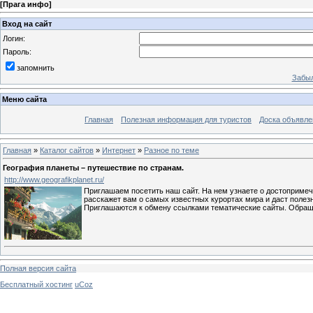
[
Прага инфо
]
Вход на сайт
Логин:
Пароль:
запомнить
Забыл
Меню сайта
Главная
Полезная информация для туристов
Доска объявле
Главная
»
Каталог сайтов
»
Интернет
»
Разное по теме
География планеты – путешествие по странам.
http://www.geografikplanet.ru/
Приглашаем посетить наш сайт. На нем узнаете о достопримеча
расскажет вам о самых известных курортах мира и даст полез
Приглашаются к обмену ссылками тематические сайты. Обраща
Полная версия сайта
Бесплатный хостинг
uCoz