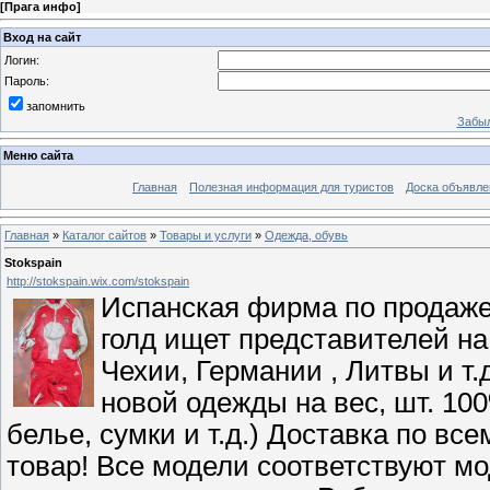
[
Прага инфо
]
Вход на сайт
Логин:
Пароль:
запомнить
Забыл
Меню сайта
Главная
Полезная информация для туристов
Доска объявле
Главная
»
Каталог сайтов
»
Товары и услуги
»
Одежда, обувь
Stokspain
http://stokspain.wix.com/stokspain
Испанская фирма по продаже 
голд ищет представителей на
Чехии, Германии , Литвы и т
новой одежды на вес, шт. 100
белье, сумки и т.д.) Доставка по 
товар! Все модели соответствуют мо