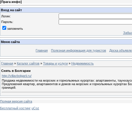
[
Прага инфо
]
Вход на сайт
Логин:
Пароль:
запомнить
Забыл
Меню сайта
Главная
Полезная информация для туристов
Доска объявле
Главная
»
Каталог сайтов
»
Товары и услуги
»
Недвижимость
Снять в Болгарии
http://villavbolgarii.ru/
Продажа недвижимости на морских и горнолыжных курортах: апартаменты, таунхаусы
Предложения квартир, апартаментов и домов на морских и горнолыжных курортах Бо
границей.
Полная версия сайта
Бесплатный хостинг
uCoz