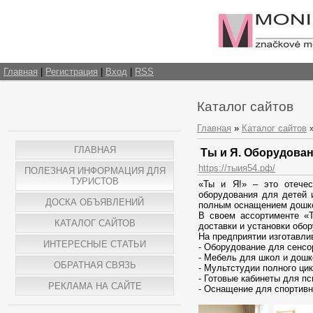
Главная
|
Регистрация
|
Вход
|
RSS
Каталог сайтов
Главная
»
Каталог сайтов
ГЛАВНАЯ
Ты и Я. Оборудован
https://тыия54.рф/
ПОЛЕЗНАЯ ИНФОРМАЦИЯ ДЛЯ
ТУРИСТОВ
«Ты и Я!» – это отечес
оборудования для детей 
ДОСКА ОБЪЯВЛЕНИЙ
полным оснащением дошкол
В своем ассортименте «Т
КАТАЛОГ САЙТОВ
доставки и установки обо
На предприятии изготавли
ИНТЕРЕСНЫЕ СТАТЬИ
- Оборудование для сенсо
- Мебель для школ и дош
ОБРАТНАЯ СВЯЗЬ
- Мультстудии полного цик
- Готовые кабинеты для пс
РЕКЛАМА НА САЙТЕ
- Оснащение для спортивн