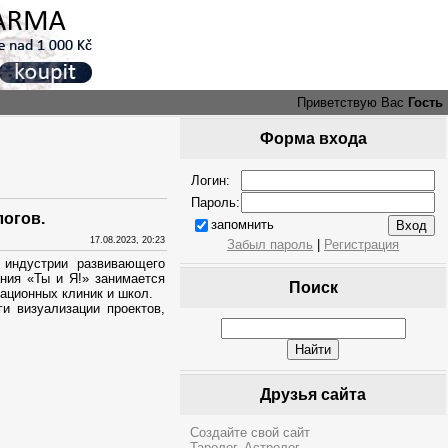
Приветствую Вас
Гость
Форма входа
Логин:
Пароль:
логов.
запомнить
17.08.2023, 20:23
Забыл пароль
|
Регистрация
 индустрии развивающего
ния «Ты и Я!» занимается
Поиск
ационных клиник и школ.
и визуализации проектов,
Друзья сайта
Создайте свой сайт
Таролог. Астролог