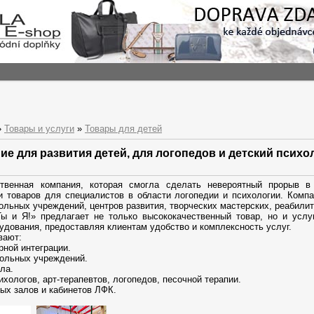
»
Товары и услуги
»
Товары для детей
ие для развития детей, для логопедов и детский психо
твенная компания, которая смогла сделать невероятный прорыв в
и товаров для специалистов в области логопедии и психологии. Компа
ьных учреждений, центров развития, творческих мастерских, реабилит
ы и Я!» предлагает не только высококачественный товар, но и услуг
рудования, предоставляя клиентам удобство и комплексность услуг.
вают:
рной интеграции.
кольных учреждений.
ла.
ихологов, арт-терапевтов, логопедов, песочной терапии.
ых залов и кабинетов ЛФК.