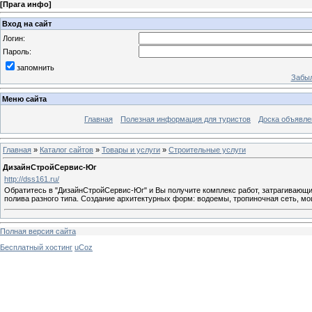
[
Прага инфо
]
Вход на сайт
Логин:
Пароль:
запомнить
Забыл
Меню сайта
Главная
Полезная информация для туристов
Доска объявле
Главная
»
Каталог сайтов
»
Товары и услуги
»
Строительные услуги
ДизайнСтройСервис-Юг
http://dss161.ru/
Обратитесь в "ДизайнСтройСервис-Юг" и Вы получите комплекс работ, затрагивающи
полива разного типа. Создание архитектурных форм: водоемы, тропиночная сеть, мо
Полная версия сайта
Бесплатный хостинг
uCoz