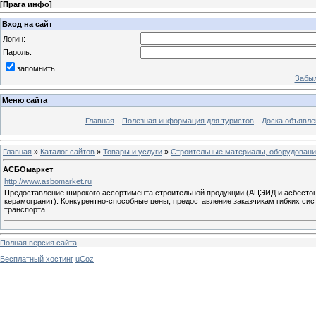
[
Прага инфо
]
Вход на сайт
Логин:
Пароль:
запомнить
Забыл
Меню сайта
Главная
Полезная информация для туристов
Доска объявле
Главная
»
Каталог сайтов
»
Товары и услуги
»
Строительные материалы, оборудован
АСБОмаркет
http://www.asbomarket.ru
Предоставление широкого ассортимента строительной продукции (АЦЭИД и асбестоц
керамогранит). Конкурентно-способные цены; предоставление заказчикам гибких сис
транспорта.
Полная версия сайта
Бесплатный хостинг
uCoz