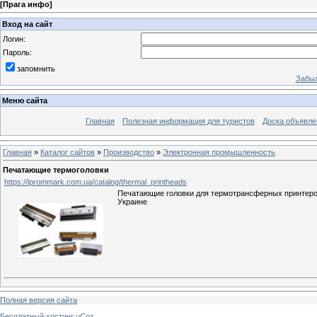
[
Прага инфо
]
Вход на сайт
Логин:
Пароль:
запомнить
Забыл
Меню сайта
Главная
Полезная информация для туристов
Доска объявле
Главная
»
Каталог сайтов
»
Производство
»
Электронная промышленность
Печатающие термоголовки
https://iprommark.com.ua/catalog/thermal_printheads
Печатающие головки для термотрансферных принтеров
Украине
Полная версия сайта
Бесплатный хостинг
uCoz