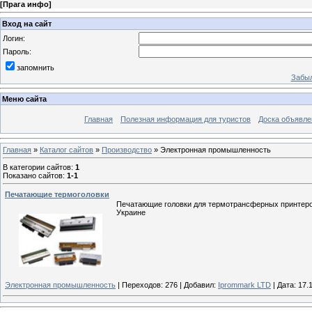
[
Прага инфо
]
Вход на сайт
Логин:
Пароль:
запомнить
Забыл
Меню сайта
Главная
Полезная информация для туристов
Доска объявле
Главная
»
Каталог сайтов
»
Производство
» Электронная промышленность
В категории сайтов
:
1
Показано сайтов
:
1-1
Печатающие термоголовки
Печатающие головки для термотрансферных принтеров
Украине
Электронная промышленность
|
Переходов:
276
|
Добавил:
Iprommark LTD
|
Дата:
17.