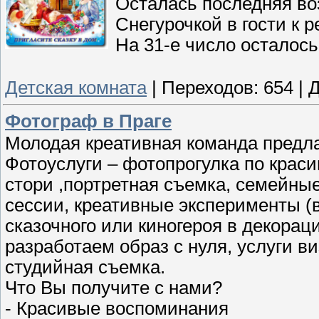
Осталась последняя во
Снегурочкой в гости к 
На 31-е число осталось
Детская комната
|
Переходов:
654
|
Д
Фотограф в Праге
Молодая креативная команда предла
Фотоуслуги – фотопрогулка по крас
стори ,портретная съемка, семейны
сессии, креативные эксперименты (
сказочного или киногероя в декорац
разработаем образ с нуля, услуги в
студийная съемка.
Что Вы получите с нами?
- Красивые воспоминания