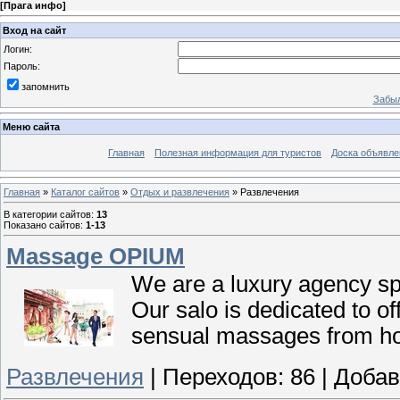
[
Прага инфо
]
Вход на сайт
Логин:
Пароль:
запомнить
Забыл
Меню сайта
Главная
Полезная информация для туристов
Доска объявле
Главная
»
Каталог сайтов
»
Отдых и развлечения
» Развлечения
В категории сайтов
:
13
Показано сайтов
:
1-13
Massage OPIUM
We are a luxury agency sp
Our salo is dedicated to off
sensual massages from hot
Развлечения
|
Переходов:
86
|
Добав