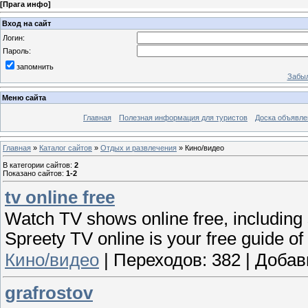
[
Прага инфо
]
Вход на сайт
Логин:
Пароль:
запомнить
Забыл
Меню сайта
Главная
Полезная информация для туристов
Доска объявле
Главная
»
Каталог сайтов
»
Отдых и развлечения
» Кино/видео
В категории сайтов
:
2
Показано сайтов
:
1-2
tv online free
Watch TV shows online free, including
Spreety TV online is your free guide of
Кино/видео
|
Переходов:
382
|
Добав
grafrostov