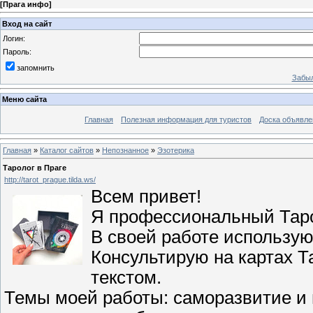
[
Прага инфо
]
Вход на сайт
Логин:
Пароль:
запомнить
Забыл
Меню сайта
Главная
Полезная информация для туристов
Доска объявле
Главная
»
Каталог сайтов
»
Непознанное
»
Эзотерика
Таролог в Праге
http://tarot_prague.tilda.ws/
Всем привет!
Я профессиональный Тарол
В своей работе использую
Консультирую на картах Та
текстом.
Темы моей работы: саморазвитие и 