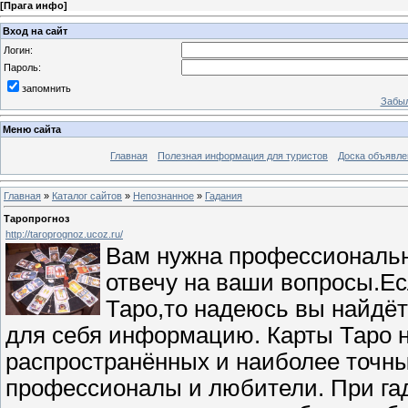
[
Прага инфо
]
Вход на сайт
Логин:
Пароль:
запомнить
Забыл
Меню сайта
Главная
Полезная информация для туристов
Доска объявле
Главная
»
Каталог сайтов
»
Непознанное
»
Гадания
Таропрогноз
http://taroprognoz.ucoz.ru/
Вам нужна профессиональн
отвечу на ваши вопросы.Е
Таро,то надеюсь вы найдё
для себя информацию. Карты Таро 
распространённых и наиболее точны
профессионалы и любители. При гад