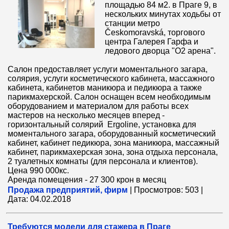
площадью 84 м2. в Праге 9, в
нескольких минутах ходьбы от
станции метро
Českomoravská, торгового
центра Галерея Гарфа и
ледового дворца "О2 арена".
Салон предоставляет услуги моментального загара,
солярия, услуги косметического кабинета, массажного
кабинета, кабинетов маникюра и педикюра а также
парикмахерской. Салон оснащен всем необходимым
оборудованием и материалом для работы всех
мастеров на несколько месяцев вперед -
горизонтальный солярий Ergoline, установка для
моментального загара, оборудованный косметический
кабинет, кабинет педикюра, зона маникюра, массажный
кабинет, парикмахерская зона, зона отдыха персонала,
2 туалетных комнаты (для персонала и клиентов).
Цена 990 000кс.
Аренда помещения - 27 300 крон в месяц
Продажа предприятий, фирм
|
Просмотров:
503
|
Дата:
04.02.2018
Требуются модели для стажера в Праге