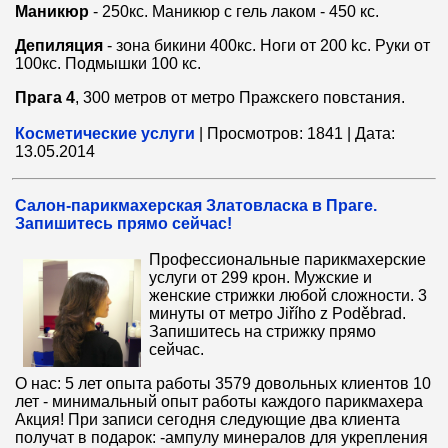
Маникюр
- 250кс. Маникюр с гель лаком - 450 кс.
Депиляция
- зона бикини 400кс. Ноги oт 200 kc. Руки от
100кс. Подмышки 100 кс.
Прага 4
, 300 метров от метро Пражскего повстания.
Косметические услуги
|
Просмотров:
1841
|
Дата:
13.05.2014
Салон-парикмахерская Златовласка в Праге.
Запишитесь прямо сейчас!
Профессиональные парикмахерские
услуги от 299 крон. Мужские и
женские стрижки любой сложности. 3
минуты от метро Jiřího z Poděbrad.
Запишитесь на стрижку прямо
сейчас.
О нас: 5 лет опыта работы 3579 довольных клиентов 10
лет - минимальный опыт работы каждого парикмахера
Акция! При записи сегодня следующие два клиента
получат в подарок: -ампулу минералов для укрепления