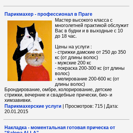
Парикмахер - профессионал в Праге
Мастер высокого класса с
многолетней практикой обслужит
Вас в будни и в выходные с 10
до 18 час.
Цены на услуги :
- стрижки дамские от 250 до 350
кс (от длины волос)
- мужские 200 кс
- покраска 200-300 кс (от длины
волос)
- мелирование 200-600 кс (от
длины волос)
Брондирование, омбре, колорирование, детские
стрижки, вечерние и свадебные прически, био- и
химзавивки.
Парикмахерские услуги
|
Просмотров:
715
|
Дата:
20.01.2015
Накладка - моментальная готовая прическа от
"Salona ALLA"