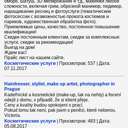
омбре, шатуш, 3D мелирование и т.д., макияжи любой
сложности, включая грим, обрезной маникюр, педикюр,
наращивание ресниц и фотоуслуги (тематические
фотосессии с возможностью проката костюмов и
париков, художественная обработка фото).
Приемлемые цены, качество, постоянное повышение
квалификации!
Скидки постоянным клиентам, скидки за комплексные
услуги, скидки за рекомендации!
Выезд на дом!
Ждем вас!
Прайс лист на нашем сайте.
Косметические услуги
|
Просмотров:
537
|
Дата:
07.11.2017
Hairdresser, stylist, make up artist, photographer in
Prague
Kadeřnické a kosmetické (make-up, lak na nehty) a focení
odejít z domu, v případě, že si klient přeje.
Ceny a kvality budou spokojeni s prací.
Pokud tomu tak není, pak jsem s penězi, které neberou.
Victoria.
Косметические услуги
|
Просмотров:
483
|
Дата:
05.08.2017