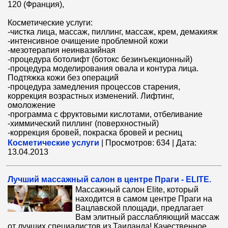
120 (Франция),
Косметические услуги:
-чистка лица, массаж, пиллинг, массаж, крем, демакияж
-интенсивное очищение проблемной кожи
-мезотерапия неинвазийная
-процедура ботолифт (ботокс безинъекционный)
-процедура моделирования овала и контура лица.
Подтяжка кожи без операций
-процедура замедления процессов старения,
коррекция возрастных изменений. Лифтинг,
омоложение
-программа с фруктовыми кислотами, отбеливание
-химмический пиллинг (поверхностный)
-коррекция бровей, покраска бровей и ресниц
Косметические услуги
|
Просмотров:
634
|
Дата:
13.04.2013
Лучший массажный салон в центре Праги - ELITE.
Массажный салон Elite, который
находится в самом центре Праги на
Вацлавской площади, предлагает
Вам элитный расслабляющий массаж
от лучших специалистов из Таиланда! Качественное