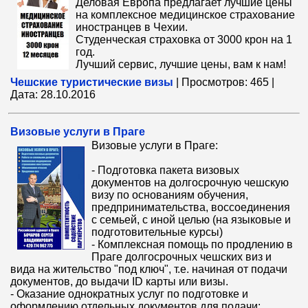
Деловая Европа предлагает лучшие цены
на комплексное медицинское страхование
иностранцев в Чехии.
Студенческая страховка от 3000 крон на 1
год.
Лучший сервис, лучшие цены, вам к нам!
Чешские туристические визы
|
Просмотров:
465
|
Дата:
28.10.2016
Визовые услуги в Праге
Визовые услуги в Праге:
- Подготовка пакета визовых
документов на долгосрочную чешскую
визу по основаниям обучения,
предпринимательства, воссоединения
с семьей, с иной целью (на языковые и
подготовительные курсы)
- Комплексная помощь по продлению в
Праге долгосрочных чешских виз и
вида на жительство "под ключ", т.е. начиная от подачи
документов, до выдачи ID карты или визы.
- Оказание однократных услуг по подготовке и
оформлению отдельных документов для подачи: