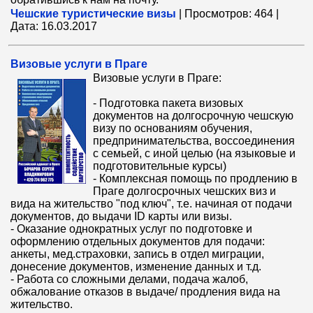
Чешские туристические визы
|
Просмотров:
464
|
Дата:
16.03.2017
Визовые услуги в Праге
Визовые услуги в Праге:
- Подготовка пакета визовых
документов на долгосрочную чешскую
визу по основаниям обучения,
предпринимательства, воссоединения
с семьей, с иной целью (на языковые и
подготовительные курсы)
- Комплексная помощь по продлению в
Праге долгосрочных чешских виз и
вида на жительство "под ключ", т.е. начиная от подачи
документов, до выдачи ID карты или визы.
- Оказание однократных услуг по подготовке и
оформлению отдельных документов для подачи:
анкеты, мед.страховки, запись в отдел миграции,
донесение документов, изменение данных и т.д.
- Работа со сложными делами, подача жалоб,
обжалование отказов в выдаче/ продления вида на
жительство.