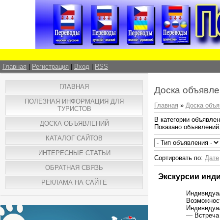
Главная
|
Регистрация
|
Вход
|
RSS
ГЛАВНАЯ
Доска объявле
ПОЛЕЗНАЯ ИНФОРМАЦИЯ ДЛЯ
Главная
»
Доска объя
ТУРИСТОВ
В категории объявле
ДОСКА ОБЪЯВЛЕНИЙ
Показано объявлений
КАТАЛОГ САЙТОВ
ИНТЕРЕСНЫЕ СТАТЬИ
Сортировать по:
Дате
ОБРАТНАЯ СВЯЗЬ
Экскурсии инди
РЕКЛАМА НА САЙТЕ
Индивидуал
Возможнос
Индивидуа
— Встреча 