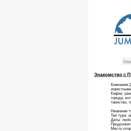
Чеш
Знакомство с П
Компания Д
известными
Кафки, раз
города, ко
таинство, 
Название т
Тип тура: 
Даты: люб
Продолжите
Место отпр