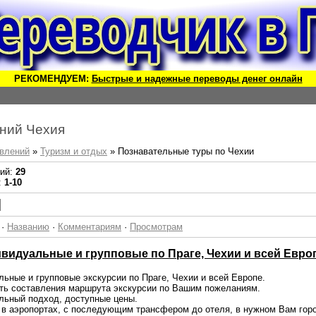
РЕКОМЕНДУЕМ:
Быстрые и надежные переводы денег онлайн
ний Чехия
влений
»
Туризм и отдых
» Познавательные туры по Чехии
ний:
29
:
1-10
·
Названию
·
Комментариям
·
Просмотрам
видуальные и групповые по Праге, Чехии и всей Евро
ьные и групповые экскурсии по Праге, Чехии и всей Европе.
ть составления маршрута экскурсии по Вашим пожеланиям.
льный подход, доступные цены.
в аэропортах, с последующим трансфером до отеля, в нужном Вам горо