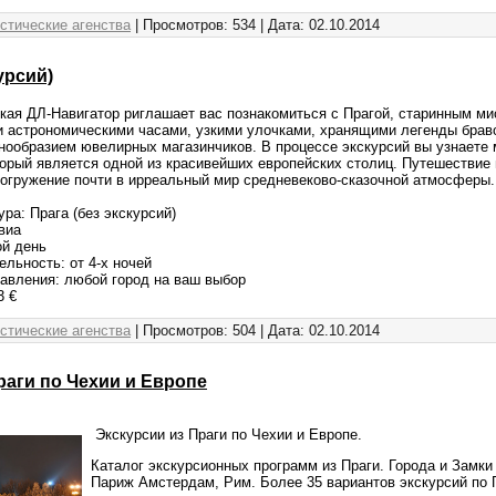
стические агенства
| Просмотров: 534 | Дата:
02.10.2014
урсий)
кая ДЛ-Навигатор риглашает вас познакомиться с Прагой, старинным ми
 астрономическими часами, узкими улочками, хранящими легенды брав
нообразием ювелирных магазинчиков. В процессе экскурсий вы узнаете м
торый является одной из красивейших европейских столиц. Путешествие п
погружение почти в ирреальный мир средневеково-сказочной атмосферы.
ура: Прага (без экскурсий)
авиа
ой день
льность: от 4-х ночей
авления: любой город на ваш выбор
3 €
стические агенства
| Просмотров: 504 | Дата:
02.10.2014
раги по Чехии и Европе
Экскурсии из Праги по Чехии и Европе.
Каталог экскурсионных программ из Праги. Города и Замки
Париж Амстердам, Рим. Более 35 вариантов экскурсий по 