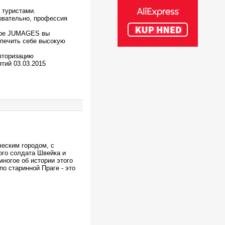
 туристами.
овательно, профессия
.
нтре JUMAGES вы
печить себе высокую
вторизацию
тий 03.03.2015
ческим городом, с
ого солдата Швейка и
ногое об истории этого
о старинной Праге - это