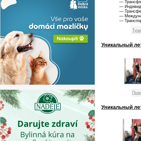
— Трансфер
— Индивид
— Трансфе
— Междуна
— Транспо
Тури
Уникальный лет
Позн
Уникальный лет