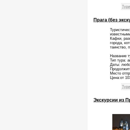
Тури
Прага (без экск
Туристичес
известными
Кафки, раз
города, ко
таинство, 
Название т
Тип тура: 
Даты: люб
Продолжите
Место отпр
Цена:от 10
Тури
Экскурсии из П