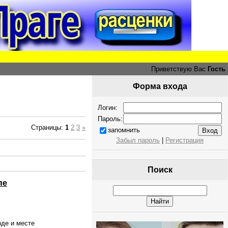
Приветствую Вас
Гость
Форма входа
Логин:
Пароль:
Страницы:
1
2
3
»
запомнить
Забыл пароль
|
Регистрация
Поиск
пе
де и месте