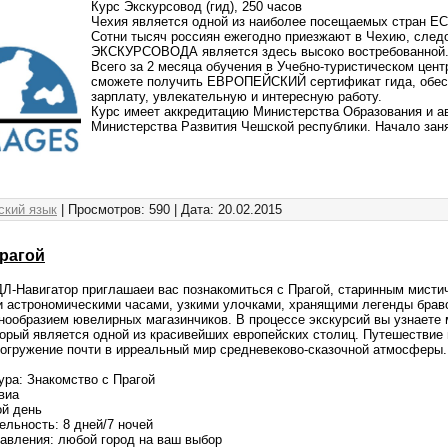
Курс Экскурсовод (гид), 250 часов
Чехия является одной из наиболее посещаемых стран ЕС
Сотни тысяч россиян ежегодно приезжают в Чехию, след
ЭКСКУРСОВОДА является здесь высоко востребованной
Всего за 2 месяца обучения в Учебно-туристическом це
сможете получить ЕВРОПЕЙСКИЙ сертификат гида, обес
зарплату, увлекательную и интересную работу.
Курс имеет аккредитацию Министерства Образования и а
Министерства Развития Чешской республики. Начало заня
ский язык
| Просмотров: 590 | Дата:
20.02.2015
рагой
Л-Навигатор приглашаеи вас познакомиться с Прагой, старинным мисти
 астрономическими часами, узкими улочками, хранящими легенды брав
нообразием ювелирных магазинчиков. В процессе экскурсий вы узнаете м
торый является одной из красивейших европейских столиц. Путешествие п
погружение почти в ирреальный мир средневеково-сказочной атмосферы.
ура: Знакомство с Прагой
авиа
ой день
льность: 8 дней/7 ночей
авления: любой город на ваш выбор