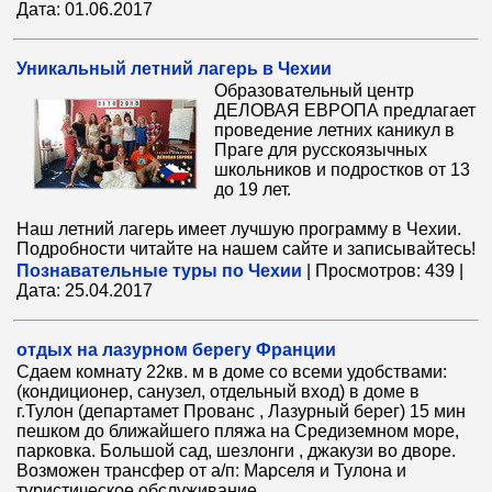
Дата:
01.06.2017
Уникальный летний лагерь в Чехии
Образовательный центр
ДЕЛОВАЯ ЕВРОПА предлагает
проведение летних каникул в
Праге для русскоязычных
школьников и подростков от 13
до 19 лет.
Наш летний лагерь имеет лучшую программу в Чехии.
Подробности читайте на нашем сайте и записывайтесь!
Познавательные туры по Чехии
|
Просмотров:
439
|
Дата:
25.04.2017
отдых на лазурном берегу Франции
Сдаем комнату 22кв. м в доме со всеми удобствами:
(кондиционер, санузел, отдельный вход) в доме в
г.Тулон (департамет Прованс , Лазурный берег) 15 мин
пешком до ближайшего пляжа на Средиземном море,
парковка. Большой сад, шезлонги , джакузи во дворе.
Возможен трансфер от а/п: Марселя и Тулона и
туристическое обслуживание