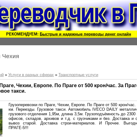
РЕКОМЕНДУЕМ:
Быстрые и надежные переводы денег онлайн
й Чехия
ий
»
Услуги в разных сферах
»
Транспортные услуги
раге, Чехии, Европе. По Праге от 500 крон/час. За Праг
овое такси.
Грузоперевозки по Праге, Чехии, Европе. По Праге от 500 крон/час. 
км. Переезды. Грузовое такси. Автомобиль IVECO DAILY металли
грузового отделения 1,95м, длина 3,5м. Грузоподъёмность до 2300 
офисов, складов, архивов и т.д. с грузчиками и без. Доставка и 
вывоз старой. Доставка строи-материалов. И Прочее. Выгод
ПРАГЕ-5!!!