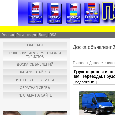
Главная
|
Регистрация
|
Вход
|
RSS
ГЛАВНАЯ
Доска объявлени
ПОЛЕЗНАЯ ИНФОРМАЦИЯ ДЛЯ
ТУРИСТОВ
Главная
»
Доска объявлен
ДОСКА ОБЪЯВЛЕНИЙ
Грузоперевозки по П
КАТАЛОГ САЙТОВ
км. Переезды. Груз
ИНТЕРЕСНЫЕ СТАТЬИ
Предложение |
ОБРАТНАЯ СВЯЗЬ
РЕКЛАМА НА САЙТЕ