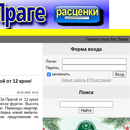
Приветствую Вас
Гость
Форма входа
Логин:
Пароль:
запомнить
Забыл пароль
|
Регистрация
ой от 12 крон/
Поиск
20.02.2019, 14:11
За Прагой от 12 крон/
чески фургон. Высота
кг. Переезды квартир,
сборка новой мебели,
ное предложение по