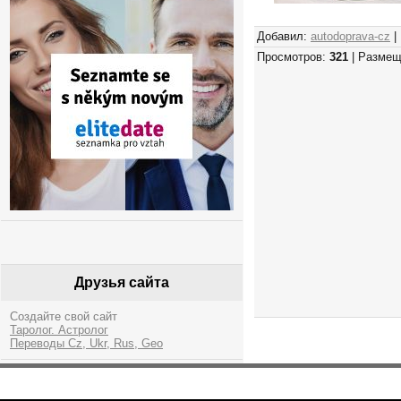
Добавил:
autodoprava-cz
|
Просмотров:
321
| Размещ
Друзья сайта
Создайте свой сайт
Таролог. Астролог
Переводы Cz, Ukr, Rus, Geo