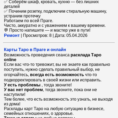
✅ Соберём шкаф, кровать, кухню — без лишних
деталей
✅ Починим розетку, подключим стиральную машину,
устраним протечку
Работаем по всей Праге.
Чисто, аккуратно и с уважением к вашему времени.
💬 Просто напишите — и мастер уже в пути!
Ремонт
|
Просмотров:
8
|
Дата:
05.04.2026
Карты Таро в Праге и онлайн
Возможность проведения сеанса
расклада Таро
online
Если вас что-то тревожит, вы не знаете как правильно
поступить, нужно сде
лать правильный выбор, не
огорчайтесь,
всегда есть возможность
что-то
подкорректировать в своей жизни или исправить.
У есть проблемы
, тогда звоните!
У вас нет проблем
, тогда звоните, пока они не
наступили!
Тем более, что есть возможность это узнать, не выходя
из дома!
Расклады карт Таро на любую ситуацию в бизнесе,
семейных отношениях, о здоровье.