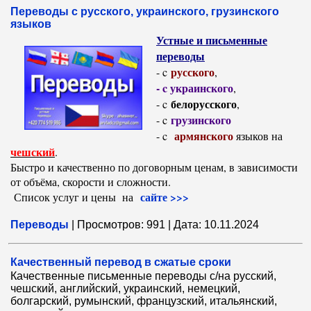
Переводы с русского, украинского, грузинского
языков
Устные и письменные
переводы
русского
- c
,
- c украинского
,
белорусского
- c
,
грузинского
- c
армянского
- c
языков на
чешский
.
Быстро и качественно по договорным ценам, в зависимости
от объёма, скорости и сложности.
сайте >>>
Список услуг и цены на
Переводы
|
Просмотров:
991
|
Дата:
10.11.2024
Качественный перевод в сжатые сроки
Качественные письменные переводы с/на русский,
чешский, английский, украинский, немецкий,
болгарский, румынский, французский, итальянский,