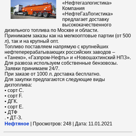
«Нефтегазлогистика»
Компания
«НефтеГазЛогистика»
предлагает доставку
высококачественного
дизельного топлива по Москве и области.
Принимаем заказы как на мелкооптовые партии (от 500
л), так и на крупный опт.
Топливо поставляем напрямую с крупнейших
нефтеперерабатывающих российских заводов –
«Танеко», «Газпром-Нефть» и «Новошахтинский НПЗ».
Для развоза используем собственные бензовозы.
Заявки принимаем 24/7.
При заказе от 1000 л. доставка бесплатно.
Для закупки предлагаются следующие виды
дизтоплива:
• сорт С.
• сорт F.
• ДГК.
• сорт Е.
• ДТФ
. • ДТ-З.
Нефтяное
|
Просмотров:
248
|
Дата:
11.01.2021