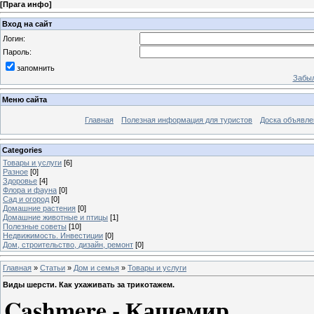
[
Прага инфо
]
Вход на сайт
Логин:
Пароль:
запомнить
Забыл
Меню сайта
Главная
Полезная информация для туристов
Доска объявле
Categories
Товары и услуги
[6]
Разное
[0]
Здоровье
[4]
Флора и фауна
[0]
Сад и огород
[0]
Домашние растения
[0]
Домашние животные и птицы
[1]
Полезные советы
[10]
Недвижимость. Инвестиции
[0]
Дом, строительство, дизайн, ремонт
[0]
Главная
»
Статьи
»
Дом и семья
»
Товары и услуги
Виды шерсти. Как ухаживать за трикотажем.
Cashmere - Кашемир